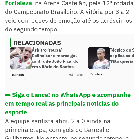
Fortaleza
, na Arena Castelão, pela 12ª rodada
do Campeonato Brasileiro. A vitória por 3 a 2
veio com doses de emoção até os acréscimos
do segundo tempo.
RELACIONADAS
Árbitro ‘rouba’
Técnico do Sa
Rollheiser e marca gol
explica saída 
contra de João Ricardo
‘Não queria fi
em vitória do Santos
Santos
Santos
Há 1 ano
➡️ Siga o Lance! no WhatsApp e acompanhe
em tempo real as principais notícias do
esporte
A equipe santista abriu 2 a 0 ainda na
primeira etapa, com gols de Barreal e
Guilherme. No entanto, no segundo tempo, o