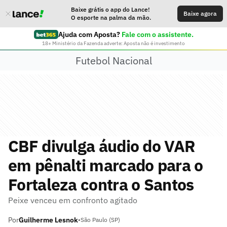
Baixe grátis o app do Lance!
Baixe agora
O esporte na palma da mão.
Ajuda com Aposta?
Fale com o assistente.
18+ Ministério da Fazenda adverte: Aposta não é investimento
Futebol Nacional
CBF divulga áudio do VAR
em pênalti marcado para o
Fortaleza contra o Santos
Peixe venceu em confronto agitado
Por
Guilherme Lesnok
•
São Paulo (SP)