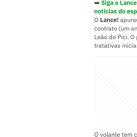
➡️
Siga o Lanc
notícias do es
O
Lance!
apurou
contrato (um a
Leão do Pici. O
tratativas inic
O volante tem c