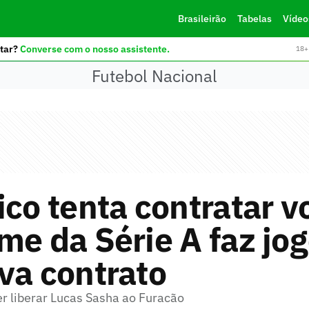
Brasileirão
Tabelas
Vídeo
tar?
Converse com o nosso assistente.
18+ 
Futebol Nacional
ico tenta contratar v
me da Série A faz jo
va contrato
er liberar Lucas Sasha ao Furacão