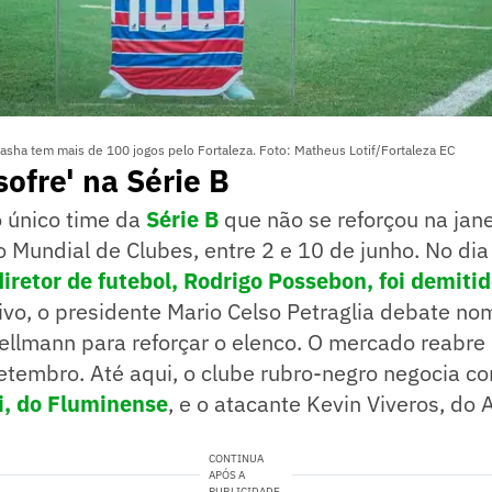
Sasha tem mais de 100 jogos pelo Fortaleza. Foto: Matheus Lotif/Fortaleza EC
sofre' na Série B
 o único time da
Série B
que não se reforçou na jan
o Mundial de Clubes, entre 2 e 10 de junho. No dia
diretor de futebol, Rodrigo Possebon, foi demiti
vo, o presidente Mario Celso Petraglia debate n
ellmann para reforçar o elenco. O mercado reabre
setembro. Até aqui, o clube rubro-negro negocia 
ri, do Fluminense
, e o atacante Kevin Viveros, do A
CONTINUA
APÓS A
PUBLICIDADE