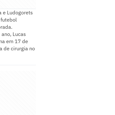
a e Ludogorets
 futebol
orada.
 ano, Lucas
ima em 17 de
a de cirurgia no