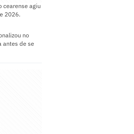
ão cearense agiu
de 2026.
onalizou no
a antes de se