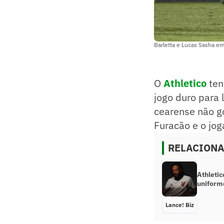
Barletta e Lucas Sasha em
O
Athletico
ten
jogo duro para 
cearense não go
Furacão e o jog
RELACION
Athleti
uniform
Lance! Biz