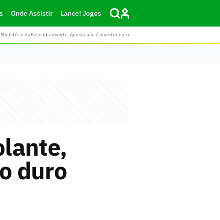
s
Onde Assistir
Lance! Jogos
Ministério da Fazenda adverte: Aposta não é investimento
olante,
go duro