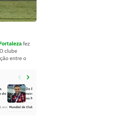
Fortaleza
fez
 O clube
ção entre o
a
De Renan Lodi a Raphael Veiga: as
o do
nove crias de Athletico e Coritiba
no Mundial de Clubes
1 ano
Mundial de Clubes
Há 1 ano