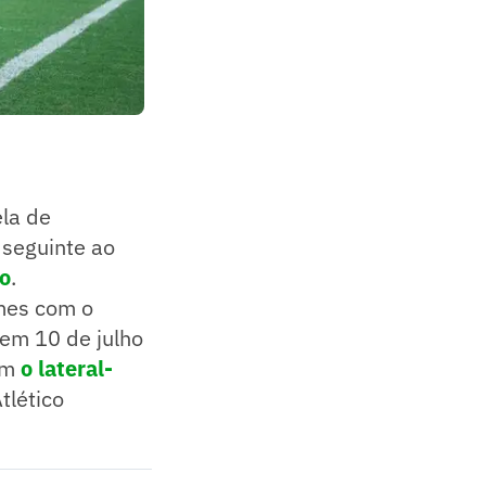
ela de
 seguinte ao
do
.
omes com o
 em 10 de julho
com
o lateral-
tlético