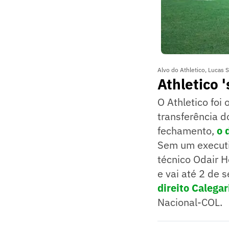
Alvo do Athletico, Lucas 
Athletico '
O Athletico foi
transferência d
fechamento,
o 
Sem um executi
técnico Odair H
e vai até 2 de 
direito Calega
Nacional-COL.