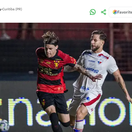
a
•
Curitiba (PR)
Favorit