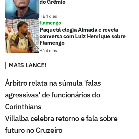
do Grêmio
Há 4 dias
flamengo
Paquetá elogia Almada e revela
conversa com Luiz Henrique sobre
Flamengo
Há 4 dias
MAIS LANCE!
Árbitro relata na súmula 'falas
agressivas' de funcionários do
Corinthians
Villalba celebra retorno e fala sobre
futuro no Cruzeiro