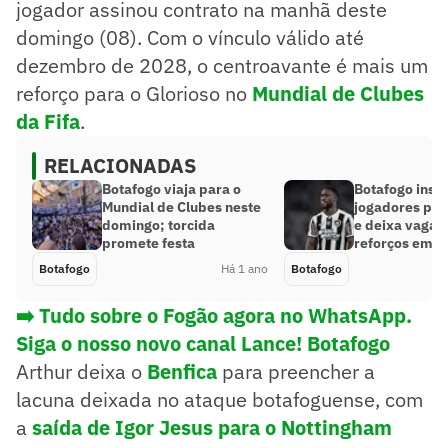
jogador assinou contrato na manhã deste
domingo (08). Com o vínculo válido até
dezembro de 2028, o centroavante é mais um
reforço para o Glorioso no
Mundial de Clubes
da Fifa
.
RELACIONADAS
Botafogo viaja para o
Botafogo insc
Mundial de Clubes neste
jogadores par
domingo; torcida
e deixa vagas
promete festa
reforços em a
Botafogo
Há 1 ano
Botafogo
➡️ Tudo sobre o Fogão agora no WhatsApp.
Siga o nosso novo canal Lance! Botafogo
Arthur deixa o
Benfica
para preencher a
lacuna deixada no ataque botafoguense, com
a
saída de Igor Jesus para o Nottingham