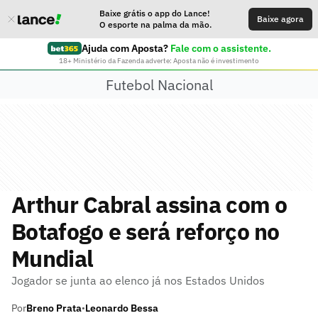
Baixe grátis o app do Lance!
Baixe agora
O esporte na palma da mão.
Ajuda com Aposta?
Fale com o assistente.
18+ Ministério da Fazenda adverte: Aposta não é investimento
Futebol Nacional
Arthur Cabral assina com o
Botafogo e será reforço no
Mundial
Jogador se junta ao elenco já nos Estados Unidos
Por
Breno Prata
Leonardo Bessa
•