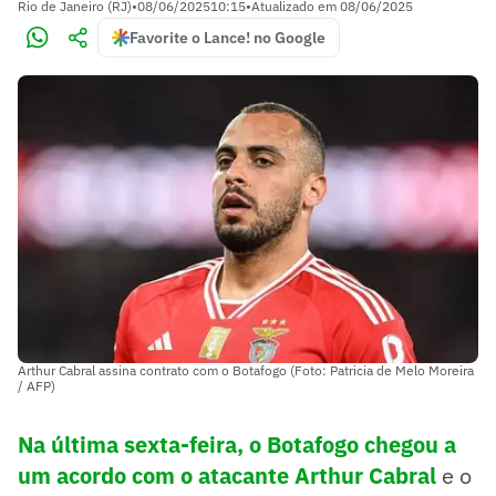
Rio de Janeiro (RJ)
•
08/06/2025
10:15
•
Atualizado em
08/06/2025
Favorite o Lance! no Google
Arthur Cabral assina contrato com o Botafogo (Foto: Patricia de Melo Moreira
/ AFP)
Na última sexta-feira, o Botafogo chegou a
um acordo com o atacante Arthur Cabral
e o