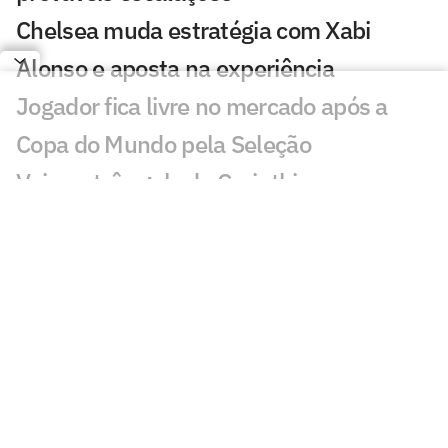
Chelsea muda estratégia com Xabi
Alonso e aposta na experiência
Jogador fica livre no mercado após a
Copa do Mundo pela Seleção
Veja os três gols de Corinthians x
Internacional pela Copa do Brasil
Matheus Davó inicia temporada em alta
e celebra grande fase no futebol
israelense
Falcão celebra vitória do Hapoel Tel Aviv
e mira vaga na Conference League