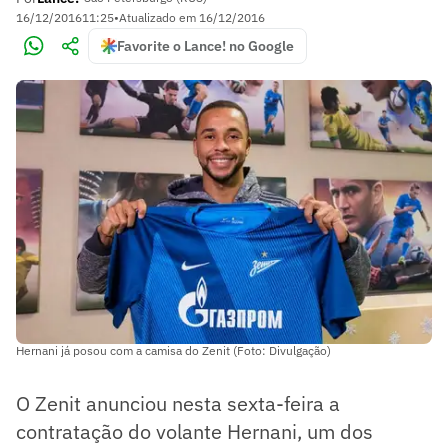
16/12/2016
11:25
•
Atualizado em
16/12/2016
Favorite o Lance! no Google
Hernani já posou com a camisa do Zenit (Foto: Divulgação)
O Zenit anunciou nesta sexta-feira a
contratação do volante Hernani, um dos