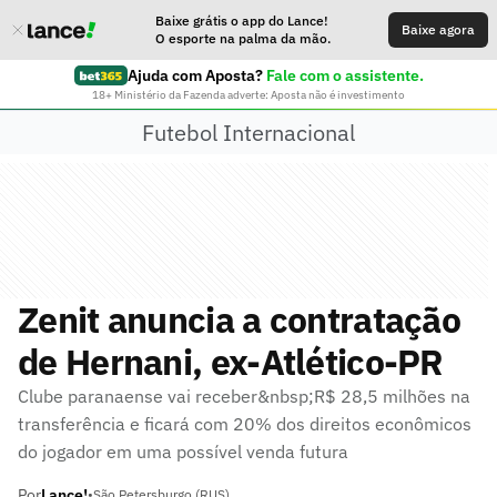
Baixe grátis o app do Lance!
Baixe agora
O esporte na palma da mão.
Ajuda com Aposta?
Fale com o assistente.
18+ Ministério da Fazenda adverte: Aposta não é investimento
Futebol Internacional
Zenit anuncia a contratação
de Hernani, ex-Atlético-PR
Clube paranaense vai receber&nbsp;R$ 28,5 milhões na
transferência e ficará com 20% dos direitos econômicos
do jogador em uma possível venda futura
Por
Lance!
•
São Petersburgo (RUS)