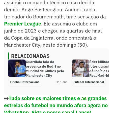
assumir o comando técnico caso decida
demitir Ange Postecoglou: Andoni Iraola,
treinador do Bournemouth, time sensação da
Premier League
. Ele assumiu o clube em
junho de 2023 e chegou às quartas de final
da Copa da Inglaterra, onde enfrentará o
Manchester City, neste domingo (30).
RELACIONADAS
Guardiola fala da
Éder Militão 
presença de Rodri no
fotos durante 
Mundial de Clubes pelo
dá indícios de
Manchester City
Real Madrid
Futebol Internacional
Há 1 ano
Futebol Internacional
➡️
Tudo sobre os maiores times e as grandes
estrelas do futebol no mundo afora agora no
WhatsApp. Siga o nosso canal Lance!