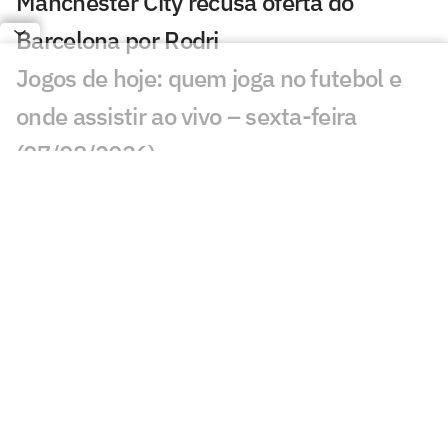
Manchester City recusa oferta do
Barcelona por Rodri
Jogos de hoje: quem joga no futebol e
onde assistir ao vivo – sexta-feira
(07/08/2026)
Ex-Fluminense entra na mira de
Manchester United e Arsenal, diz jornal
Veja gols em Bayern de Munique x
Aston Villa: João Gomes diminui
Liverpool x Monaco: onde assistir,
horário e prováveis escalações
Lúcio de Castro: Fifa, Infantino e o