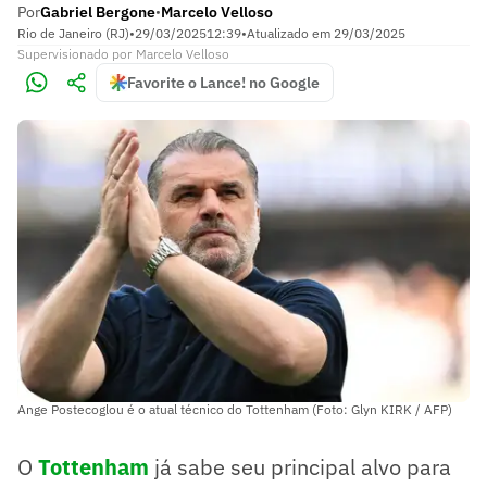
Por
Gabriel Bergone
Marcelo Velloso
•
Rio de Janeiro (RJ)
•
29/03/2025
12:39
•
Atualizado em
29/03/2025
Supervisionado
por
Marcelo Velloso
Favorite o Lance! no Google
Ange Postecoglou é o atual técnico do Tottenham (Foto: Glyn KIRK / AFP)
O
Tottenham
já sabe seu principal alvo para