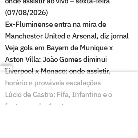
onde assistir ao vivo – sexta-feira
(07/08/2026)
Ex-Fluminense entra na mira de
Manchester United e Arsenal, diz jornal
Veja gols em Bayern de Munique x
Aston Villa: João Gomes diminui
Liverpool x Monaco: onde assistir,
horário e prováveis escalações
Lúcio de Castro: Fifa, Infantino e o
fantasma de ghost
Chelsea x Milan: onde assistir, horário e
prováveis escalações