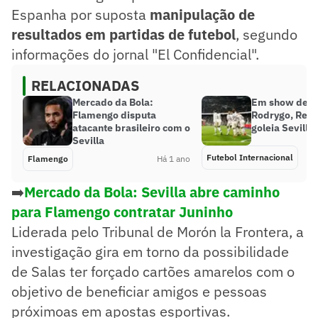
Espanha por suposta
manipulação de
resultados em partidas de futebol
, segundo
informações do jornal "El Confidencial".
RELACIONADAS
Mercado da Bola:
Em show de M
Flamengo disputa
Rodrygo, Real
atacante brasileiro com o
goleia Sevilla 
Sevilla
Futebol Internacional
Flamengo
Há 1 ano
➡️
Mercado da Bola: Sevilla abre caminho
para Flamengo contratar Juninho
Liderada pelo Tribunal de Morón la Frontera, a
investigação gira em torno da possibilidade
de Salas ter forçado cartões amarelos com o
objetivo de beneficiar amigos e pessoas
próximoas em apostas esportivas.