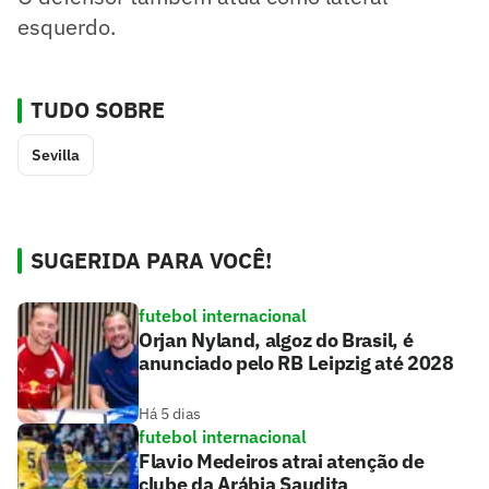
esquerdo.
TUDO SOBRE
Sevilla
SUGERIDA PARA VOCÊ!
futebol internacional
Orjan Nyland, algoz do Brasil, é
anunciado pelo RB Leipzig até 2028
Há 5 dias
futebol internacional
Flavio Medeiros atrai atenção de
clube da Arábia Saudita