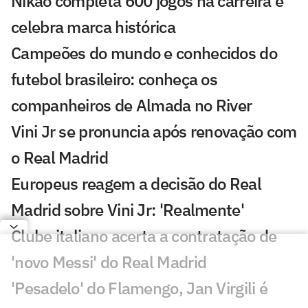
Nikão completa 600 jogos na carreira e
celebra marca histórica
Campeões do mundo e conhecidos do
futebol brasileiro: conheça os
companheiros de Almada no River
Vini Jr se pronuncia após renovação com
o Real Madrid
Europeus reagem a decisão do Real
Madrid sobre Vini Jr: 'Realmente'
Clube italiano acerta a contratação de
'novo Messi' do Real Madrid
'Pesadelo' do Flamengo, Jan Virgili é