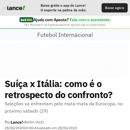
Baixe grátis o app do Lance!
Baixe agora
O esporte na palma da mão.
Ajuda com Aposta?
Fale com o assistente.
18+ Ministério da Fazenda adverte: Aposta não é investimento
Futebol Internacional
Suíça x Itália: como é o
retrospecto do confronto?
Seleções se enfrentam pelo mata-mata da Eurocopa, no
próximo sábado (29)
Por
Lance!
•
Berlim (ALE)
28/06/2024
10:00
•
Atualizado em
28/06/2024