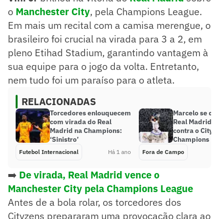
o
Manchester City
, pela Champions League.
Em mais um recital com a camisa merengue, o
brasileiro foi crucial na virada para 3 a 2, em
pleno Etihad Stadium, garantindo vantagem à
sua equipe para o jogo da volta. Entretanto,
nem tudo foi um paraíso para o atleta.
RELACIONADAS
Torcedores enlouquecem
Marcelo se de
com virada do Real
Real Madrid ap
Madrid na Champions:
contra o City n
‘Sinistro’
Champions
Futebol Internacional
Há 1 ano
Fora de Campo
➡️
De virada, Real Madrid vence o
Manchester City pela Champions League
Antes de a bola rolar, os torcedores dos
Cityzens prepararam uma provocação clara ao