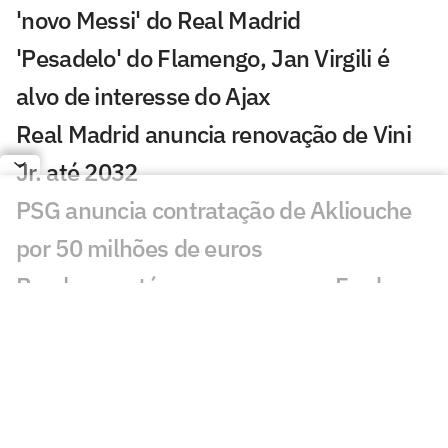
'novo Messi' do Real Madrid
'Pesadelo' do Flamengo, Jan Virgili é
alvo de interesse do Ajax
Real Madrid anuncia renovação de Vini
Jr. até 2032
PSG anuncia contratação de Akliouche
por 50 milhões de euros
Bracks mantém esperança por Fred no
Atlético: 'Temos essa chama acesa'
Ansu Fati destaca estilo de Filipe Luís no
Monaco: 'Vai ser bom para mim'
Ex-Botafogo, Lucas Perri se aproxima de