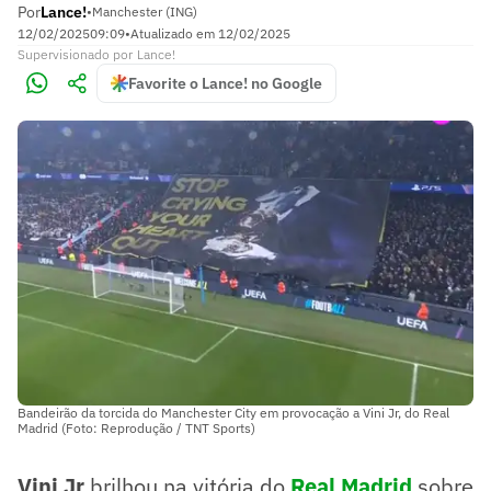
Por
Lance!
•
Manchester (ING)
12/02/2025
09:09
•
Atualizado em
12/02/2025
Supervisionado
por
Lance!
Favorite o Lance! no Google
Bandeirão da torcida do Manchester City em provocação a Vini Jr, do Real
Madrid (Foto: Reprodução / TNT Sports)
Vini Jr
brilhou na vitória do
Real Madrid
sobre