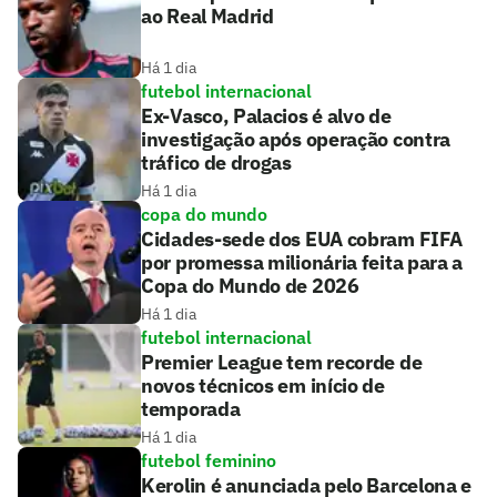
ao Real Madrid
Há 1 dia
futebol internacional
Ex-Vasco, Palacios é alvo de
investigação após operação contra
tráfico de drogas
Há 1 dia
copa do mundo
Cidades-sede dos EUA cobram FIFA
por promessa milionária feita para a
Copa do Mundo de 2026
Há 1 dia
futebol internacional
Premier League tem recorde de
novos técnicos em início de
temporada
Há 1 dia
futebol feminino
Kerolin é anunciada pelo Barcelona e