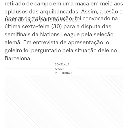
retirado de campo em uma maca em meio aos
aplausos das arquibancadas. Assim, a lesão o
Apesar da baixa produção, foi convocado na
tirou de ação por oito meses.
última sexta-feira (30) para a disputa das
semifinais da Nations League pela seleção
alemã. Em entrevista de apresentação, o
goleiro foi perguntado pela situação dele no
Barcelona.
CONTINUA
APÓS A
PUBLICIDADE