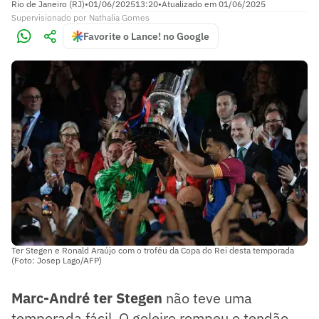
Rio de Janeiro (RJ)
•
01/06/2025
13:20
•
Atualizado em
01/06/2025
Supervisionado
por
Nathalia Gomes
Favorite o Lance! no Google
Ter Stegen e Ronald Araújo com o troféu da Copa do Rei desta temporada
(Foto: Josep Lago/AFP)
Marc-André ter Stegen
não teve uma
temporada fácil. O goleiro rompeu o tendão