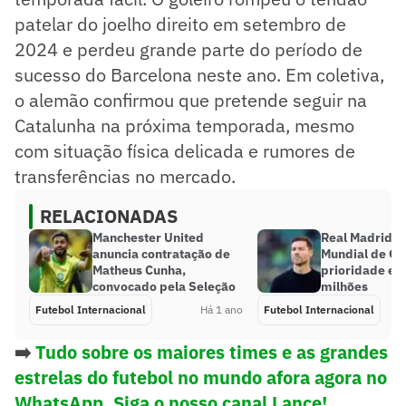
patelar do joelho direito em setembro de
2024 e perdeu grande parte do período de
sucesso do Barcelona neste ano. Em coletiva,
o alemão confirmou que pretende seguir na
Catalunha na próxima temporada, mesmo
com situação física delicada e rumores de
transferências no mercado.
RELACIONADAS
Manchester United
Real Madrid d
anuncia contratação de
Mundial de Cl
Matheus Cunha,
prioridade e 
convocado pela Seleção
milhões
Futebol Internacional
Há 1 ano
Futebol Internacional
➡️
Tudo sobre os maiores times e as grandes
estrelas do futebol no mundo afora agora no
WhatsApp. Siga o nosso canal Lance!