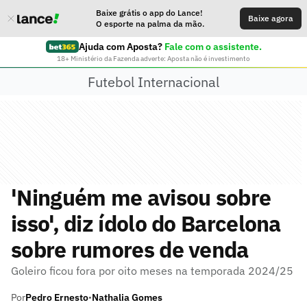
Baixe grátis o app do Lance!
Baixe agora
O esporte na palma da mão.
Ajuda com Aposta?
Fale com o assistente.
18+ Ministério da Fazenda adverte: Aposta não é investimento
Futebol Internacional
'Ninguém me avisou sobre
isso', diz ídolo do Barcelona
sobre rumores de venda
Goleiro ficou fora por oito meses na temporada 2024/25
Por
Pedro Ernesto
Nathalia Gomes
•