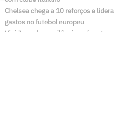
Chelsea chega a 10 reforços e lidera
gastos no futebol europeu
Vini Jr quebra o silêncio após retorno ao
Real Madrid
Ex-Vasco, Palacios é alvo de
investigação após operação contra
tráfico de drogas
Cidades-sede dos EUA cobram Fifa por
promessa milionária feita para a Copa do
Mundo de 2026
Premier League tem recorde de novos