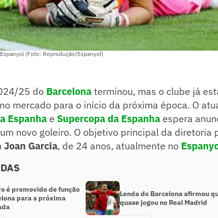
 Espanyol (Foto: Reprodução/Espanyol)
024/25 do
Barcelona
terminou, mas o clube já est
o mercado para o início da próxima época. O at
a Espanha
e
Supercopa da Espanha
espera anunc
um novo goleiro. O objetivo principal da diretoria 
m
Joan Garcia
, de 24 anos, atualmente no
Espanyo
ADAS
iro é promovido de função
Lenda do Barcelona afirmou q
elona para a próxima
quase jogou no Real Madrid
ada