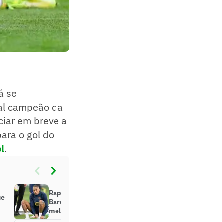
á se
ual campeão da
iar em breve a
para o gol do
l
.
Raphinha revela tensão vivida no
ue
Barcelona: ‘Se não é bem-vindo,
melhor sair’