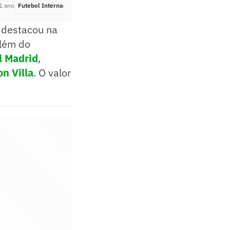
1 ano
Futebol Internacional
Há 1 ano
 destacou na
Além do
l Madrid
,
on Villa
. O valor