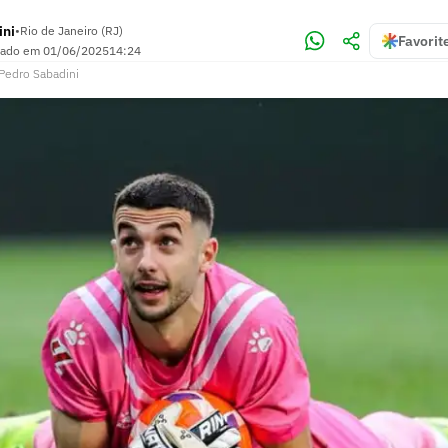
ini
•
Rio de Janeiro (RJ)
Favorit
zado em
01/06/2025
14:24
Pedro Sabadini