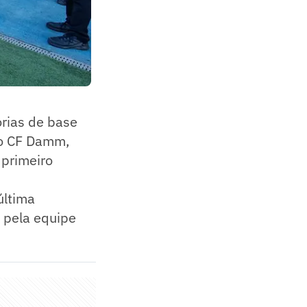
orias de base
to CF Damm,
 primeiro
última
 pela equipe