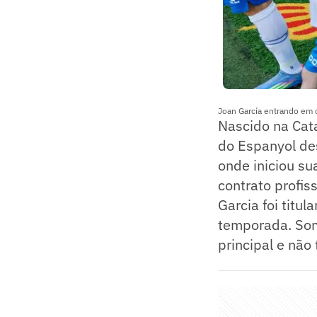
Joan García entrando em
Nascido na Cat
do Espanyol de
onde iniciou su
contrato profis
Garcia foi titu
temporada. Som
principal e não