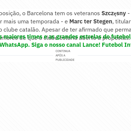
posição, o Barcelona tem os veteranos
Szczęsny
-
or mais uma temporada - e
Marc ter Stegen
, titul
no clube catalão. Apesar de ter afirmado que perm
s maiores times e as grandes estrelas do futeb
umores de que o clube estaria aberto a propostas.
 WhatsApp. Siga o nosso canal Lance! Futebol In
CONTINUA
APÓS A
PUBLICIDADE