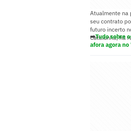
Atualmente na 
seu contrato p
futuro incerto 
➡️
Tudo sobre o
Catalunha, há r
afora agora no