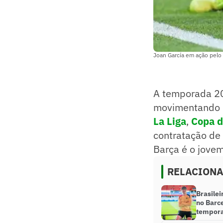
Joan García em ação pelo
A temporada 2
movimentando n
La Liga
,
Copa d
contratação de 
Barça é o jove
RELACION
Brasile
no Barc
tempor