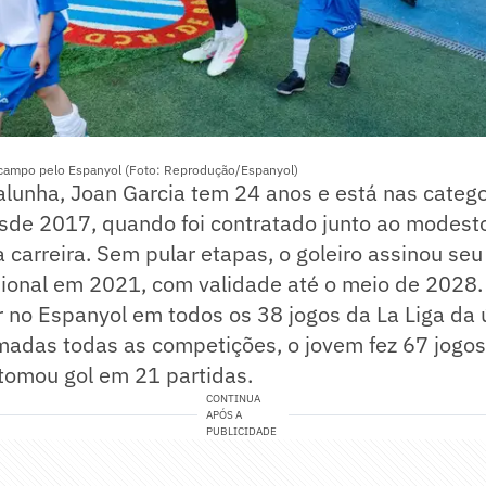
 campo pelo Espanyol (Foto: Reprodução/Espanyol)
alunha, Joan Garcia tem 24 anos e está nas categ
sde 2017, quando foi contratado junto ao modes
a carreira. Sem pular etapas, o goleiro assinou seu
sional em 2021, com validade até o meio de 2028.
lar no Espanyol em todos os 38 jogos da La Liga da 
adas todas as competições, o jovem fez 67 jogos
 tomou gol em 21 partidas.
CONTINUA
APÓS A
PUBLICIDADE