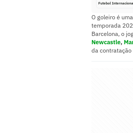
Futebol Internaciona
O goleiro é um
temporada 2024
Barcelona, o j
Newcastle
,
Man
da contratação