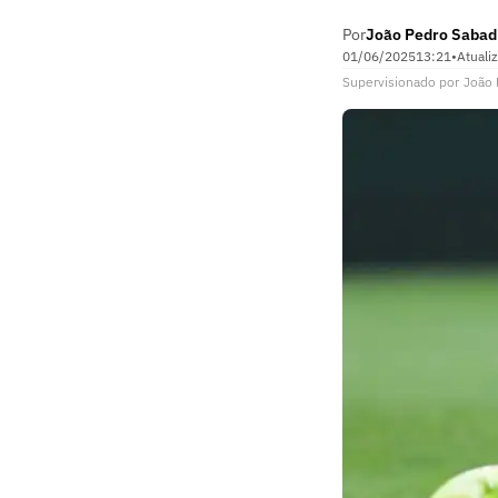
Por
João Pedro Sabad
01/06/2025
13:21
•
Atuali
Supervisionado
por
João 