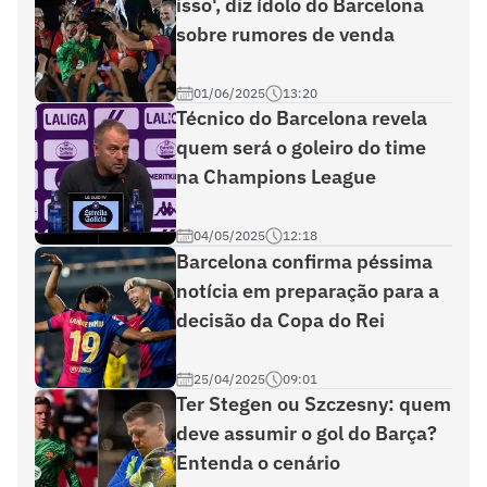
isso', diz ídolo do Barcelona
sobre rumores de venda
01/06/2025
13:20
Técnico do Barcelona revela
quem será o goleiro do time
na Champions League
04/05/2025
12:18
Barcelona confirma péssima
notícia em preparação para a
decisão da Copa do Rei
25/04/2025
09:01
Ter Stegen ou Szczesny: quem
deve assumir o gol do Barça?
Entenda o cenário