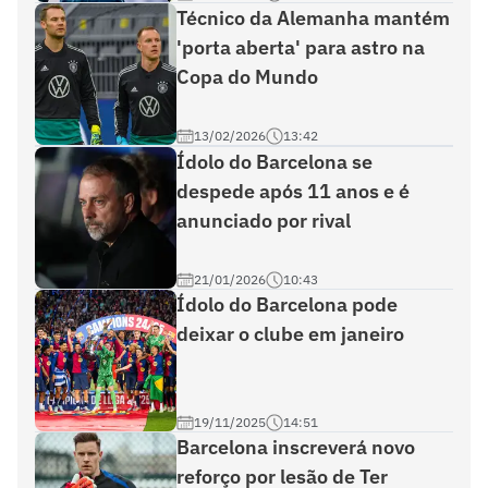
Técnico da Alemanha mantém
'porta aberta' para astro na
Copa do Mundo
13/02/2026
13:42
Ídolo do Barcelona se
despede após 11 anos e é
anunciado por rival
21/01/2026
10:43
Ídolo do Barcelona pode
deixar o clube em janeiro
19/11/2025
14:51
Barcelona inscreverá novo
reforço por lesão de Ter