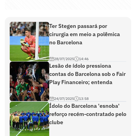
Ter Stegen passará por
cirurgia em meio a polêmica
no Barcelona
28/07/2025
14:46
Lesão de ídolo pressiona
contas do Barcelona sob o Fair
Play Financeiro; entenda
24/07/2025
13:58
Ídolo do Barcelona 'esnoba'
reforço recém-contratado pelo
clube