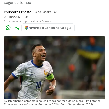
segundo tempo
Por
Pedro Ernesto
•
Rio de Janeiro (RJ)
05/10/2025
18:50
Supervisionado
por
Nathalia Gomes
Favorite o Lance! no Google
Kylian Mbappé comemora gol da França contra a Ucrânia nas Eliminatórias
Europeias para a Copa do Mundo de 2026 (Foto: Sergei Gapon/AFP)