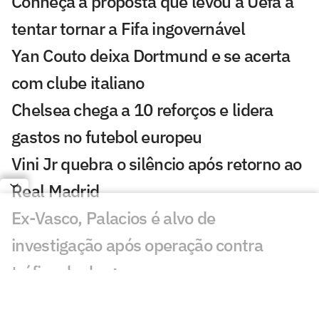
Conheça a proposta que levou a Uefa a
tentar tornar a Fifa ingovernável
Yan Couto deixa Dortmund e se acerta
com clube italiano
Chelsea chega a 10 reforços e lidera
gastos no futebol europeu
Vini Jr quebra o silêncio após retorno ao
Real Madrid
Ex-Vasco, Palacios é alvo de
investigação após operação contra
tráfico de drogas
Cidades-sede dos EUA cobram Fifa por