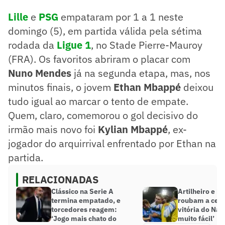
Lille
e
PSG
empataram por 1 a 1 neste
domingo (5), em partida válida pela sétima
rodada da
Ligue 1
, no Stade Pierre-Mauroy
(FRA). Os favoritos abriram o placar com
Nuno Mendes
já na segunda etapa, mas, nos
minutos finais, o jovem
Ethan Mbappé
deixou
tudo igual ao marcar o tento de empate.
Quem, claro, comemorou o gol decisivo do
irmão mais novo foi
Kylian Mbappé
, ex-
jogador do arquirrival enfrentado por Ethan na
partida.
RELACIONADAS
Clássico na Serie A
Artilheiro e br
termina empatado, e
roubam a cen
torcedores reagem:
vitória do Nap
‘Jogo mais chato do
muito fácil’