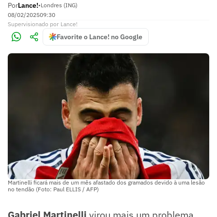
Por
Lance!
•
Londres (ING)
08/02/2025
09:30
Supervisionado
por
Lance!
Favorite o Lance! no Google
Martinelli ficará mais de um mês afastado dos gramados devido à uma lesão
no tendão (Foto: Paul ELLIS / AFP)
Gabriel Martinelli
virou mais um problema