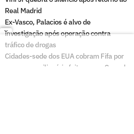
Real Madrid
Ex-Vasco, Palacios é alvo de
investigação após operação contra
tráfico de drogas
Cidades-sede dos EUA cobram Fifa por
promessa milionária feita para a Copa do
Mundo de 2026
Premier League tem recorde de novos
técnicos em início de temporada
Kerolin é anunciada pelo Barcelona e se
torna maior transferência do clube no