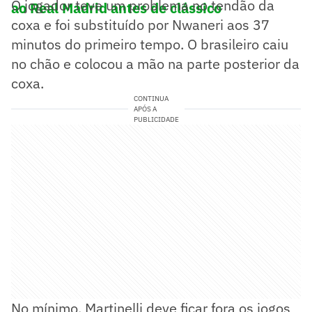
O jogador teve um problema no tendão da
ao Real Madrid antes de clássico
coxa e foi substituído por Nwaneri aos 37
minutos do primeiro tempo. O brasileiro caiu
no chão e colocou a mão na parte posterior da
coxa.
CONTINUA
APÓS A
PUBLICIDADE
No mínimo, Martinelli deve ficar fora os jogos