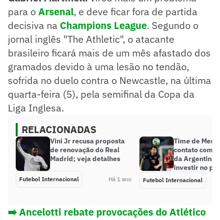
para o
Arsenal
, e deve ficar fora de partida
decisiva na
Champions League
. Segundo o
jornal inglês "The Athletic", o atacante
brasileiro ficará mais de um mês afastado dos
gramados devido à uma lesão no tendão,
sofrida no duelo contra o Newcastle, na última
quarta-feira (5), pela semifinal da Copa da
Liga Inglesa.
RELACIONADAS
Vini Jr recusa proposta
Time de Messi
de renovação do Real
contato com p
Madrid; veja detalhes
da Argentina 
investir no paí
Futebol Internacional
Há 1 ano
Futebol Internacional
➡️ Ancelotti rebate provocações do Atlético