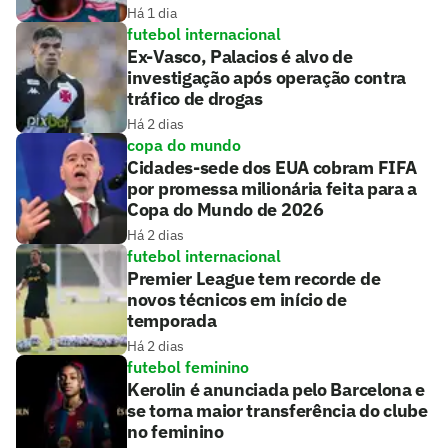
Há 1 dia
futebol internacional
Ex-Vasco, Palacios é alvo de
investigação após operação contra
tráfico de drogas
Há 2 dias
copa do mundo
Cidades-sede dos EUA cobram FIFA
por promessa milionária feita para a
Copa do Mundo de 2026
Há 2 dias
futebol internacional
Premier League tem recorde de
novos técnicos em início de
temporada
Há 2 dias
futebol feminino
Kerolin é anunciada pelo Barcelona e
se torna maior transferência do clube
no feminino