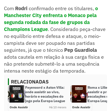
Com
Rodri
confirmado entre os titulares,
o
Manchester City enfrenta o Monaco pela
segunda rodada da fase de grupos da
Champions League
. Considerado peça-chave
no equilíbrio entre defesa e ataque, o meio-
campista deve ser poupado nas partidas
seguintes, já que o técnico
Pep Guardiola
adota cautela em relação à sua carga física e
não pretende submetê-lo a uma sequência
intensa neste estágio da temporada.
RELACIONADAS
Feyenoord x Aston Villa:
Roma x Lille: 
onde assistir ao vivo,
assistir e pro
horário e escalações do
escalações do
jogo pela Europa League
Europa Leagu
Onde Assistir
Há 10 meses
Onde Assistir