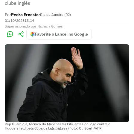
clube inglês
Por
Pedro Ernesto
•
Rio de Janeiro (RJ)
01/10/2025
15:14
Supervisionado
por
Nathalia Gomes
Favorite o Lance! no Google
Pep Guardiola, técnico do Manchester City, antes do jogo contra o
Huddersfield pela Copa da Liga Inglesa (Foto: Oli Scarff/AFP)