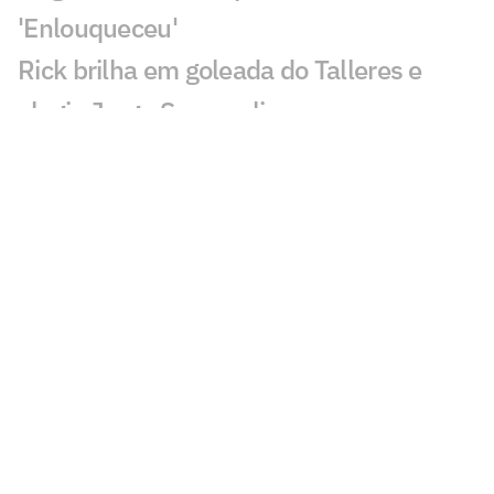
'Enlouqueceu'
Rick brilha em goleada do Talleres e
elogia Jorge Sampaoli
Aston Villa mira lateral do Atlético de
Madrid para substituir Digne
Time de Rayan vence por 10 a 1, e ex-
Vasco passa em branco
Torcedores e ídolos do Milan
comparecem ao velório de Baresi
Gabi Nunes é anunciada pelo Orlando
Pride e jogará com Marta, Luana,
Angelina e Rafaelle