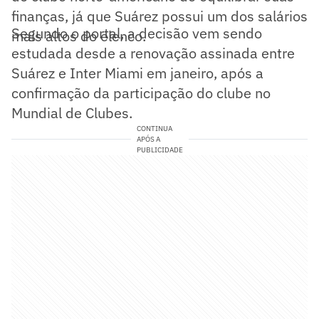
finanças, já que Suárez possui um dos salários
Segundo o portal, a decisão vem sendo
mais altos do elenco.
estudada desde a renovação assinada entre
Suárez e Inter Miami em janeiro, após a
confirmação da participação do clube no
Mundial de Clubes.
CONTINUA
APÓS A
PUBLICIDADE