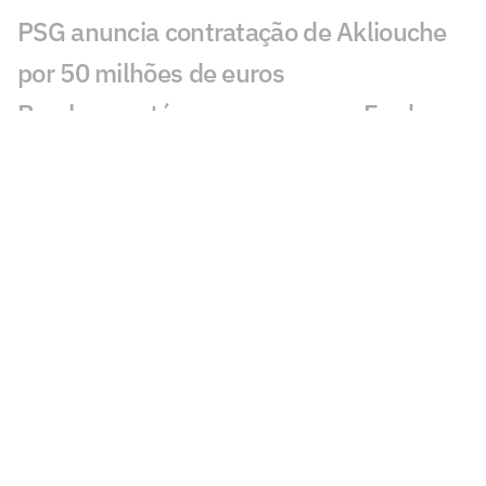
PSG anuncia contratação de Akliouche
por 50 milhões de euros
Bracks mantém esperança por Fred no
Atlético: 'Temos essa chama acesa'
Ansu Fati destaca estilo de Filipe Luís no
Monaco: 'Vai ser bom para mim'
Ex-Botafogo, Lucas Perri se aproxima de
clube da Itália
Após fracasso na Copa do Mundo,
Uruguai anuncia Diego Forlán como novo
técnico
Copa Feminina irá parar calendário do