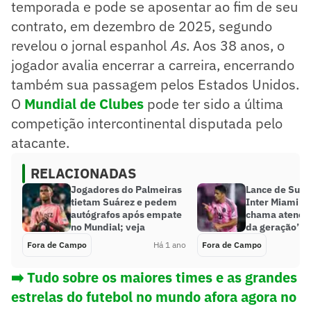
temporada e pode se aposentar ao fim de seu
contrato, em dezembro de 2025, segundo
revelou o jornal espanhol
As
. Aos 38 anos, o
jogador avalia encerrar a carreira, encerrando
também sua passagem pelos Estados Unidos.
O
Mundial de Clubes
pode ter sido a última
competição intercontinental disputada pelo
atacante.
RELACIONADAS
Jogadores do Palmeiras
Lance de Suá
tietam Suárez e pedem
Inter Miami x
autógrafos após empate
chama atenção
no Mundial; veja
da geração’
Fora de Campo
Há 1 ano
Fora de Campo
➡️ Tudo sobre os maiores times e as grandes
estrelas do futebol no mundo afora agora no