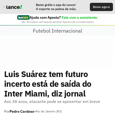
Baixe grátis o app do Lance!
Baixe agora
O esporte na palma da mão.
Ajuda com Aposta?
Fale com o assistente.
18+ Ministério da Fazenda adverte: Aposta não é investimento
Futebol Internacional
Luis Suárez tem futuro
incerto está de saída do
Inter Miami, diz jornal
Aos 38 anos, atacante pode se aposentar em breve
Por
Pedro Cardoso
•
Rio de Janeiro (RJ)