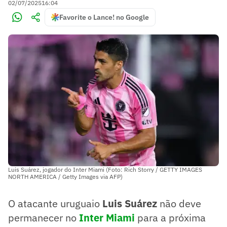
02/07/2025
16:04
Favorite o Lance! no Google
Luis Suárez, jogador do Inter Miami (Foto: Rich Storry / GETTY IMAGES
NORTH AMERICA / Getty Images via AFP)
O atacante uruguaio
Luis Suárez
não deve
permanecer no
Inter Miami
para a próxima