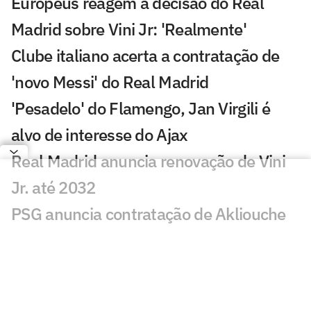
Europeus reagem a decisão do Real
Madrid sobre Vini Jr: 'Realmente'
Clube italiano acerta a contratação de
'novo Messi' do Real Madrid
'Pesadelo' do Flamengo, Jan Virgili é
alvo de interesse do Ajax
Real Madrid anuncia renovação de Vini
Jr. até 2032
PSG anuncia contratação de Akliouche
por 50 milhões de euros
Bracks mantém esperança por Fred no
Atlético: 'Temos essa chama acesa'