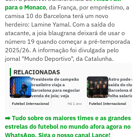
para o Monaco
, da França, por empréstimo, a
camisa 10 do Barcelona terá um novo
herdeiro: Lamine Yamal. Com a saída do
atacante, a joia blaugrana deixará de usar o
número 19 quando começar a pré-temporada
2025/26. A informação foi divulgada pelo
jornal "Mundo Deportivo", da Catalunha.
RELACIONADAS
Presidente de campeão
Astro pode es
brasileiro viaja a
saída do clube
Barcelona para negociar
Barcelona deve
venda de joia; veja
folha salarial
Futebol Internacional
Há 1 ano
Futebol Internacional
➡️ Tudo sobre os maiores times e as grandes
estrelas do futebol no mundo afora agora no
WhatsApp. Siga o nosso canal Lance!