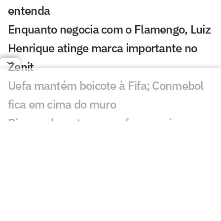
entenda
Enquanto negocia com o Flamengo, Luiz
Henrique atinge marca importante no
Zenit
Uefa mantém boicote à Fifa; Conmebol
fica em cima do muro
Diomande se torna o reforço mais caro
da história do Real Madrid após novela
Rodri diz 'sim' ao Barcelona, e Real
Madrid leva chapéu de rival
Atlético de Madrid tem alvo com
dinheiro da venda de Almada