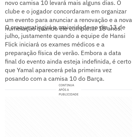
novo camisa 10 levará mais alguns dias. O
clube e o jogador concordaram em organizar
um evento para anunciar a renovação e a nova
O craque atingirá a maioridade no dia 13 de
numeração quando ele completar 18 anos.
julho, justamente quando a equipe de Hansi
Flick iniciará os exames médicos e a
preparação física de verão. Embora a data
final do evento ainda esteja indefinida, é certo
que Yamal aparecerá pela primeira vez
posando com a camisa 10 do Barça.
CONTINUA
APÓS A
PUBLICIDADE