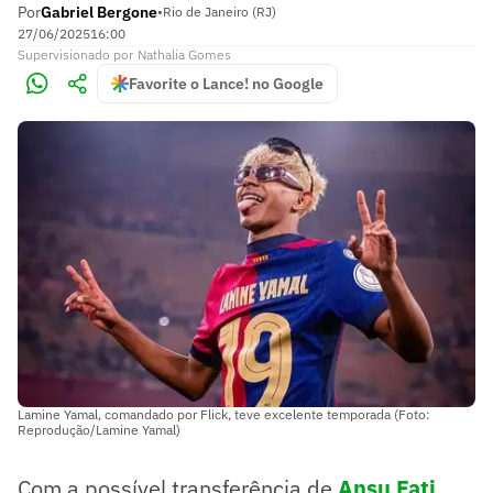
Por
Gabriel Bergone
•
Rio de Janeiro (RJ)
27/06/2025
16:00
Supervisionado
por
Nathalia Gomes
Favorite o Lance! no Google
Lamine Yamal, comandado por Flick, teve excelente temporada (Foto:
Reprodução/Lamine Yamal)
Com a possível transferência de
Ansu Fati