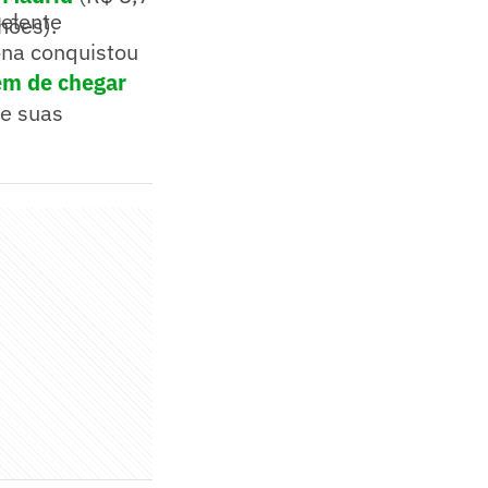
celente
hões).
ona conquistou
ém de chegar
de suas