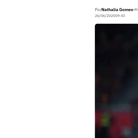
Por
Nathalia Gomes
•
Ri
26/06/2025
09:43