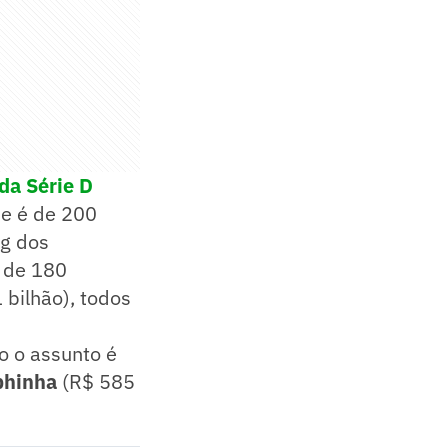
da Série D
je é de 200
ng dos
r de 180
 bilhão), todos
o o assunto é
phinha
(R$ 585