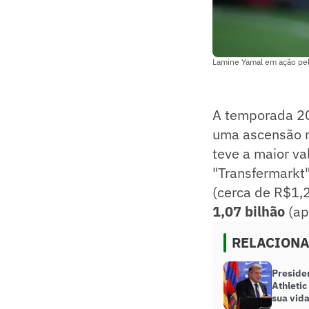
Lamine Yamal em ação pel
A temporada 20
uma ascensão n
teve a maior va
"Transfermarkt
(cerca de R$1,
1,07 bilhão
(ap
RELACION
Preside
Athletic
sua vida