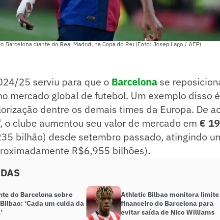
o Barcelona diante do Real Madrid, na Copa do Rei (Foto: Josep Lago / AFP)
24/25 serviu para que o
Barcelona
se reposicion
o mercado global de futebol. Um exemplo disso é
lorização dentre os demais times da Europa. De a
", o clube aumentou seu valor de mercado em
€ 19
235 bilhão) desde setembro passado, atingindo um
roximadamente R$6,955 bilhões).
ADAS
nte do Barcelona sobre
Athletic Bilbao monitora limite
 Bilbao: ‘Cada um cuida da
financeiro do Barcelona para
’
evitar saída de Nico Williams