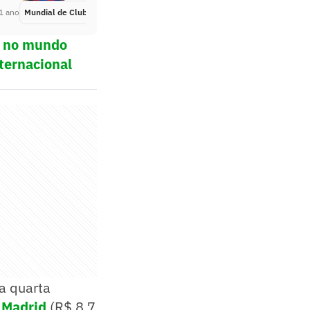
1 ano
Mundial de Clubes
Há 1 ano
ol no mundo
ternacional
a quarta
 Madrid
(R$ 8,7