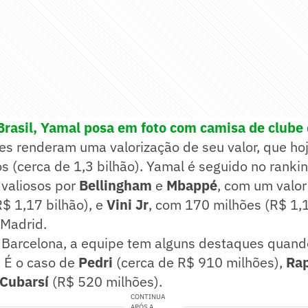
 Brasil, Yamal posa em foto com camisa de clube 
es renderam uma valorização de seu valor, que ho
s (cerca de 1,3 bilhão). Yamal é seguido no ranki
 valiosos por
Bellingham
e
Mbappé
, com um valo
$ 1,17 bilhão), e
Vini Jr
, com 170 milhões (R$ 1,1
 Madrid.
 Barcelona, a equipe tem alguns destaques quand
. É o caso de
Pedri
(cerca de R$ 910 milhões),
Ra
Cubarsí
(R$ 520 milhões).
CONTINUA
APÓS A