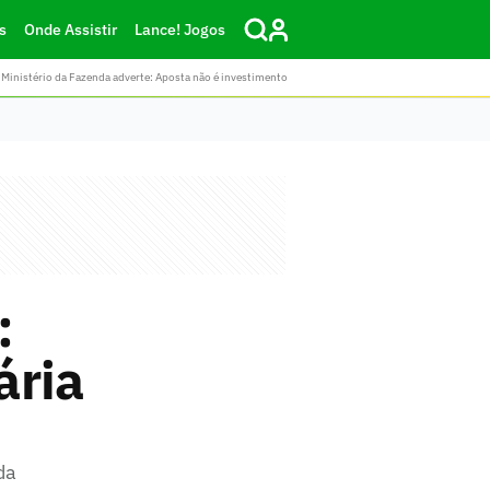
s
Onde Assistir
Lance! Jogos
Ministério da Fazenda adverte: Aposta não é investimento
:
ária
da