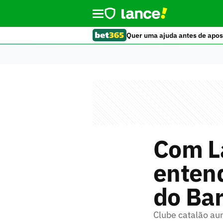
Quer uma ajuda antes de apos
Com L
entend
do Ba
Clube catalão au