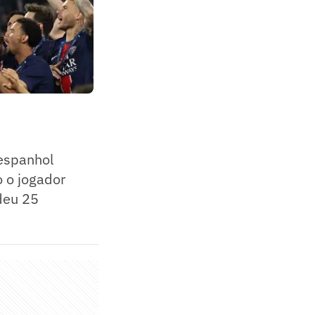
 espanhol
 o jogador
 deu 25