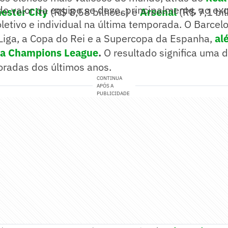
o valor da equipe se deve, principalmente, ao ex
ester City
(R$ 8,58 bilhões) e
Arsenal
(R$ 7,1 bil
etivo e individual na última temporada. O Barcel
aLiga, a Copa do Rei e a Supercopa da Espanha,
al
 da Champions League
.
O resultado significa uma 
radas dos últimos anos.
CONTINUA
APÓS A
PUBLICIDADE