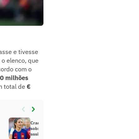
asse e tivesse
 o elenco, que
cordo com o
0 milhões
 total de
€
Craque do Barcelona dispara
sobre Mundial de Clubes: ‘Por que
assistir?’