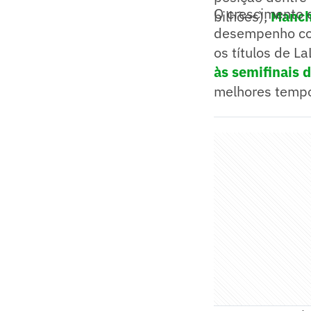
O crescimento d
bilhões),
Manch
desempenho col
os títulos de L
às semifinais
melhores tempo