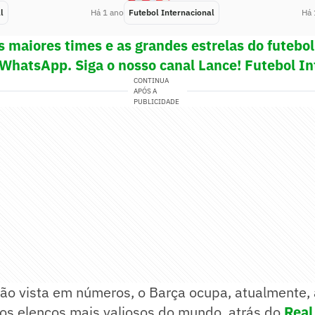
l
Há 1 ano
Futebol Internacional
Há 
s maiores times e as grandes estrelas do futeb
 WhatsApp. Siga o nosso canal Lance! Futebol In
CONTINUA
APÓS A
PUBLICIDADE
ão vista em números, o Barça ocupa, atualmente, 
 os elencos mais valiosos do mundo, atrás do
Real