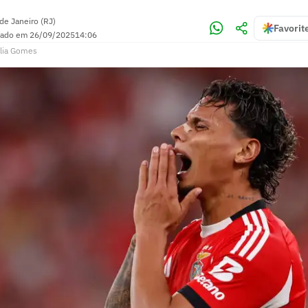
de Janeiro (RJ)
Favorit
zado em
26/09/2025
14:06
lia Gomes