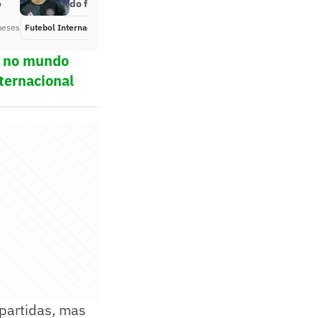
o
do futebol
meses
Futebol Internacional
Há 10 meses
ol no mundo
ternacional
 partidas, mas