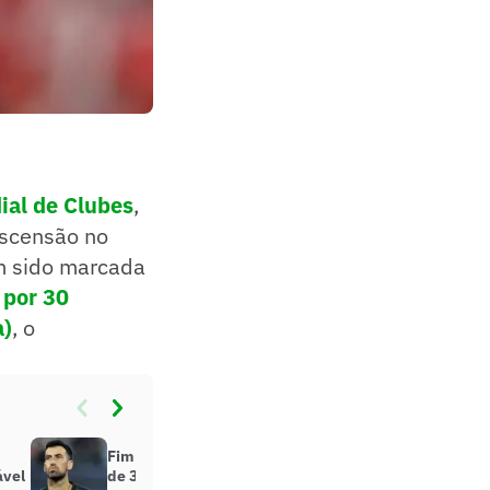
ial de Clubes
,
ascensão no
em sido marcada
 por 30
a)
, o
Fim de uma era: Sergio Busquets,
ável
de 37 anos, anuncia aposentadoria