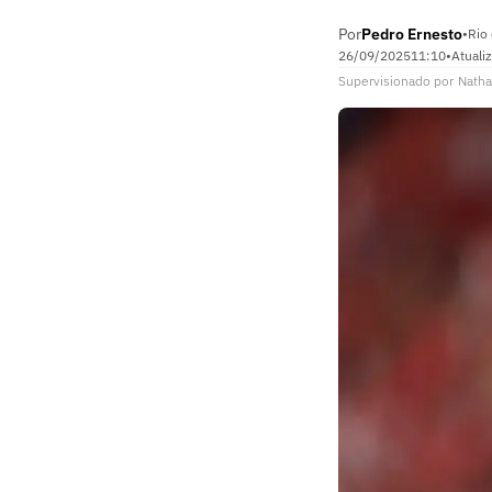
Por
Pedro Ernesto
•
Rio 
26/09/2025
11:10
•
Atuali
Supervisionado
por
Natha