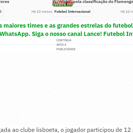
dores
pela classificação do Flameng
l
Há 10 meses
Futebol Internacional
Há 10 
s maiores times e as grandes estrelas do futeb
 WhatsApp. Siga o nosso canal Lance! Futebol In
CONTINUA
APÓS A
PUBLICIDADE
da ao clube lisboeta, o jogador participou de 12