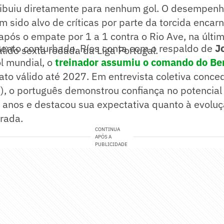
ribuiu diretamente para nenhum gol. O desempen
m sido alvo de críticas por parte da torcida encar
pós o empate por 1 a 1 contra o Rio Ave, na últim
nto conturbado, Ríos conta com o respaldo de
J
álido sexta rodada da Liga Portugal.
l mundial, o
treinador assumiu o comando do Ben
ato válido até 2027. Em entrevista coletiva conce
5), o português demonstrou confiança no potencial
 anos e destacou sua expectativa quanto à evoluç
rada.
CONTINUA
APÓS A
PUBLICIDADE