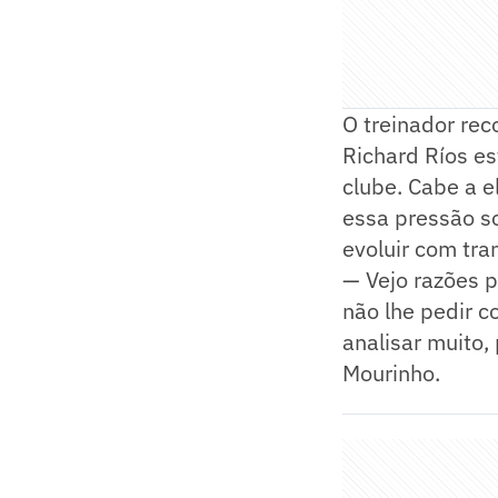
O treinador re
Richard Ríos es
clube. Cabe a e
essa pressão so
evoluir com tra
— Vejo razões p
não lhe pedir c
analisar muito,
Mourinho.