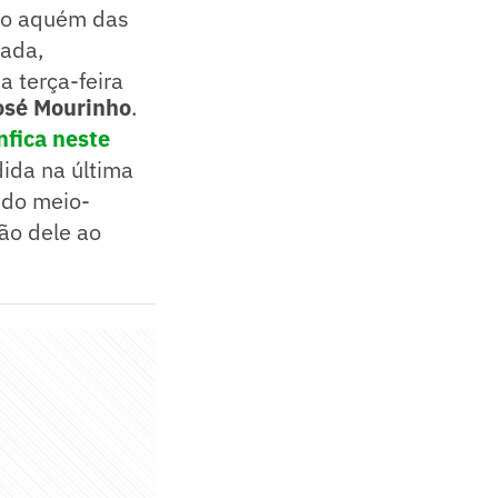
ho aquém das
nada,
a terça-feira
osé Mourinho
.
fica neste
dida na última
 do meio-
ão dele ao