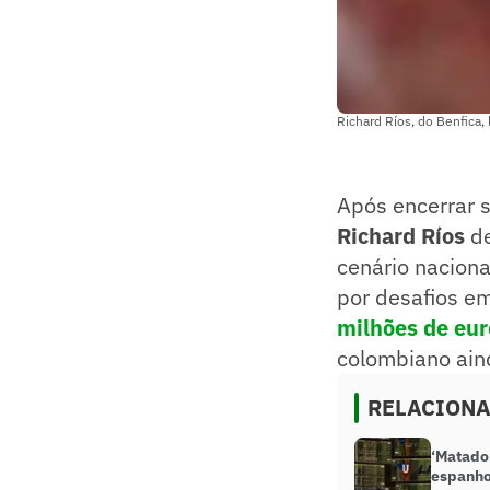
Richard Ríos, do Benfica,
Após encerrar 
Richard Ríos
de
cenário naciona
por desafios e
milhões de eur
colombiano ain
RELACION
‘Matador
espanho