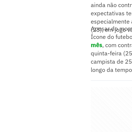
ainda não cont
expectativas te
especialmente a
Apesar do mome
(23), em jogo v
Ícone do futebo
mês
, com contr
quinta-feira (2
campista de 25
longo da tempo