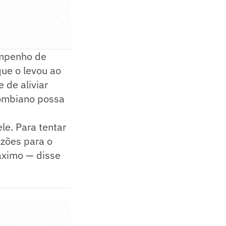
empenho de
que o levou ao
 de aliviar
lombiano possa
le. Para tentar
azões para o
máximo — disse