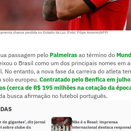
 lamenta chance perdida no Estádio da Luz (Foto: Filipe Amorim/AFP)
sua passagem pelo
Palmeiras
ao término do
Mund
ixou o Brasil como um dos principais nomes em 
l. No entanto, a nova fase da carreira do atleta t
m solo europeu.
Contratado pelo Benfica em julho
os (cerca de R$ 195 milhões na cotação da époc
da busca afirmação no futebol português.
ADAS
 de gigantes’, diz jornal
Não é o Rossi: imprensa
l sobre clube da
internacional destaca respons