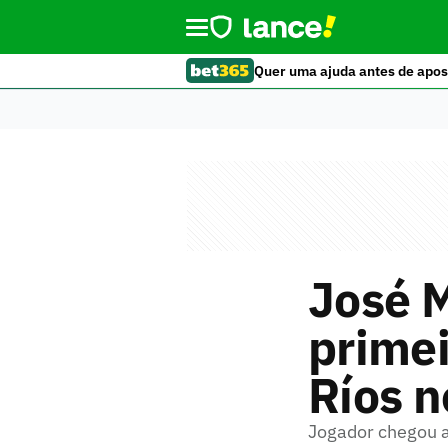
Quer uma ajuda antes de apos
José M
primei
Ríos n
Jogador chegou a