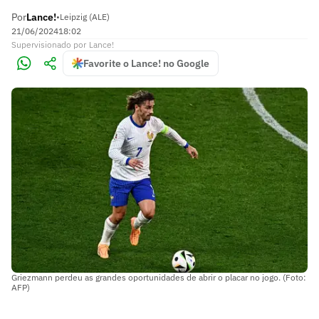
Por
Lance!
•
Leipzig (ALE)
21/06/2024
18:02
Supervisionado
por
Lance!
Favorite o Lance! no Google
Griezmann perdeu as grandes oportunidades de abrir o placar no jogo. (Foto:
AFP)