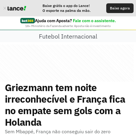
Baixe grátis o app do Lance!
Baixe agora
O esporte na palma da mão.
Ajuda com Aposta?
Fale com o assistente.
18+ Ministério da Fazenda adverte: Aposta não é investimento
Futebol Internacional
Griezmann tem noite
irreconhecível e França fica
no empate sem gols com a
Holanda
Sem Mbappé, França não conseguiu sair do zero