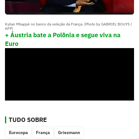
Kylian Mbappé no banco da seleção da França. (Photo by GABRIEL BOUYS /
AFP)
+ Áustria bate a Polônia e segue viva na
Euro
TUDO SOBRE
Eurocopa
França
Griezmann