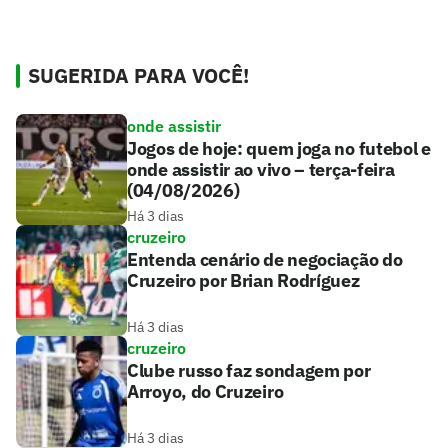
SUGERIDA PARA VOCÊ!
onde assistir
Jogos de hoje: quem joga no futebol e
onde assistir ao vivo – terça-feira
(04/08/2026)
Há 3 dias
cruzeiro
Entenda cenário de negociação do
Cruzeiro por Brian Rodríguez
Há 3 dias
cruzeiro
Clube russo faz sondagem por
Arroyo, do Cruzeiro
Há 3 dias