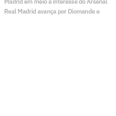
Madrid em meio a interesse do Arsenal
Real Madrid avança por Diomande e
negociação entra na reta decisiva
Ex-Vasco, Danilo Boza destaca evolução
do Urawa para nova temporada
Sem resposta de Almada, Flamengo
avança por Luiz Henrique e prepara
proposta milionária
Jogador morre após ser atingido por raio
durante partida de futebol na Tailândia
Europeus reagem a Estevão em Chelsea
x Juventus: 'Precisa'