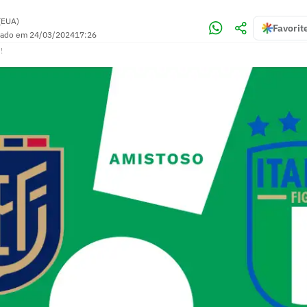
(EUA)
Favorit
zado em
24/03/2024
17:26
!