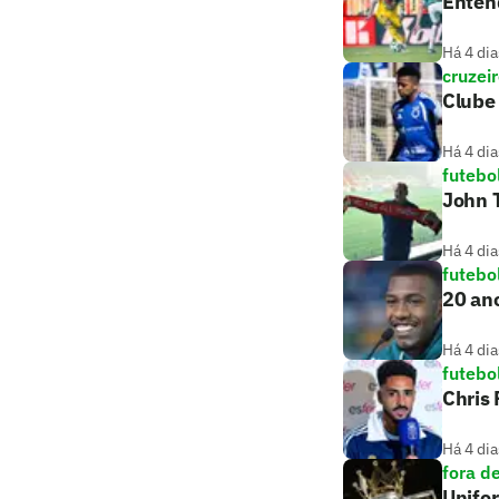
Entend
Há 4 dia
cruzei
Clube 
Há 4 dia
futebo
John T
Há 4 dia
futebo
20 ano
Há 4 dia
futebo
Chris
Há 4 dia
fora d
Unifo