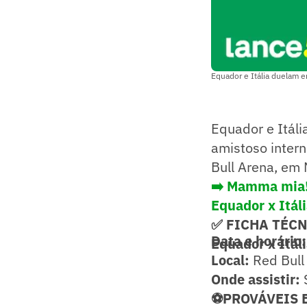
Equador e Itália duelam e
Equador e Itáli
amistoso interna
Bull Arena, em
➡️
Mamma mia! 
Equador x Itáli
✅ FICHA TÉC
Data e horário:
Equador x Itál
Local:
Red Bull
Onde assistir:
⚽PROVÁVEIS 