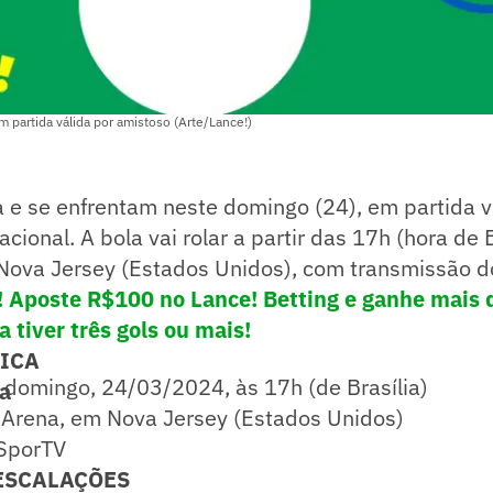
m partida válida por amistoso (Arte/Lance!)
a e se enfrentam neste domingo (24), em partida v
cional. A bola vai rolar a partir das 17h (hora de 
 Nova Jersey (Estados Unidos), com transmissão d
Aposte R$100 no Lance! Betting e ganhe mais 
a tiver três gols ou mais!
NICA
domingo, 24/03/2024, às 17h (de Brasília)
ia
 Arena, em Nova Jersey (Estados Unidos)
SporTV
ESCALAÇÕES