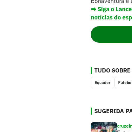
Bonaventura e U
➡️ Siga o Lanc
notícias do es
TUDO SOBRE
Equador
Futebol
SUGERIDA PA
cruzei