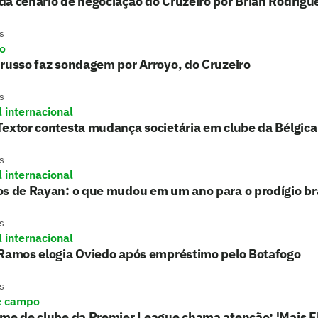
a cenário de negociação do Cruzeiro por Brian Rodrígu
s
ro
russo faz sondagem por Arroyo, do Cruzeiro
s
l internacional
extor contesta mudança societária em clube da Bélgica
s
l internacional
s de Rayan: o que mudou em um ano para o prodígio bra
s
l internacional
 Ramos elogia Oviedo após empréstimo pelo Botafogo
s
e campo
rme de clube da Premier League chama atenção: 'Mais 