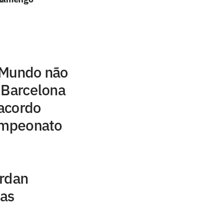
 Mundo não
 Barcelona
acordo
campeonato
ordan
uas