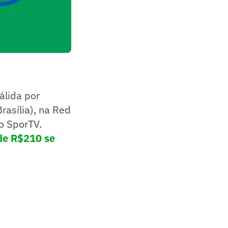
álida por
Brasília), na Red
o SporTV.
de R$210 se