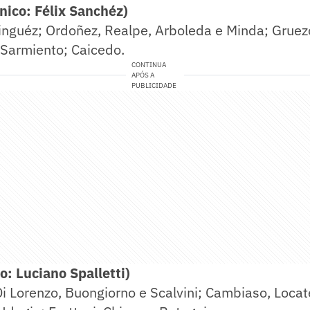
ico: Félix Sanchéz)
nguéz; Ordoñez, Realpe, Arboleda e Minda; Gruezo
 Sarmiento; Caicedo.
CONTINUA
APÓS A
PUBLICIDADE
o: Luciano Spalletti)
Lorenzo, Buongiorno e Scalvini; Cambiaso, Locate