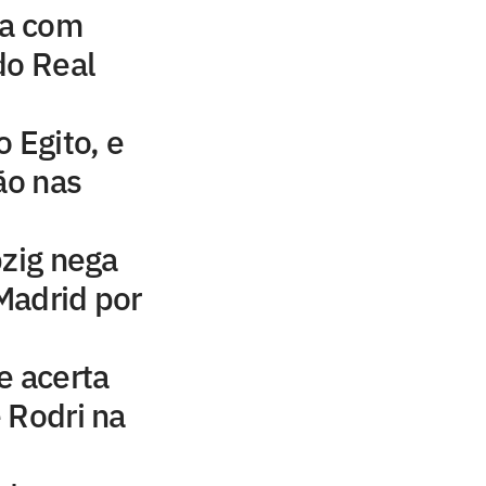
na com
do Real
 Egito, e
ão nas
pzig nega
Madrid por
e acerta
 Rodri na