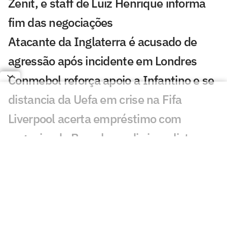
Zenit, e staff de Luiz Henrique informa
fim das negociações
Atacante da Inglaterra é acusado de
agressão após incidente em Londres
Conmebol reforça apoio a Infantino e se
distancia da Uefa em crise na Fifa
Liverpool acerta empréstimo com
zagueiro do Barcelona, diz jornalista
PSG x Manchester United: onde assistir
e horário do amistoso
Arbitragem dos jogos de ida das oitavas
de final da Libertadores é definida