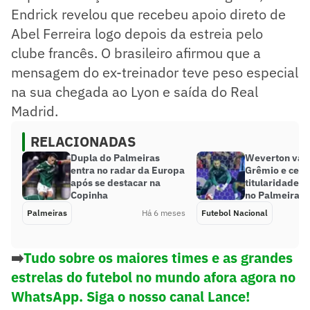
Endrick revelou que recebeu apoio direto de
Abel Ferreira logo depois da estreia pelo
clube francês. O brasileiro afirmou que a
mensagem do ex-treinador teve peso especial
na sua chegada ao Lyon e saída do Real
Madrid.
RELACIONADAS
Dupla do Palmeiras
Weverton valo
entra no radar da Europa
Grêmio e cele
após se destacar na
titularidade a
Copinha
no Palmeiras
Palmeiras
Há 6 meses
Futebol Nacional
➡️
Tudo sobre os maiores times e as grandes
estrelas do futebol no mundo afora agora no
WhatsApp. Siga o nosso canal Lance!