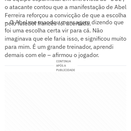
o atacante contou que a manifestação de Abel
Ferreira reforçou a convicção de que a escolha
– O Abel me mandou mensagem dizendo que
pelo futebol francês foi acertada.
foi uma escolha certa vir para cá. Não
imaginava que ele faria isso, e significou muito
para mim. É um grande treinador, aprendi
demais com ele – afirmou o jogador.
CONTINUA
APÓS A
PUBLICIDADE