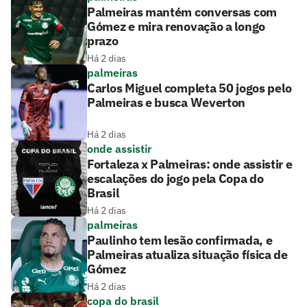
Palmeiras mantém conversas com
Gómez e mira renovação a longo
prazo
Há 2 dias
palmeiras
Carlos Miguel completa 50 jogos pelo
Palmeiras e busca Weverton
Há 2 dias
onde assistir
Fortaleza x Palmeiras: onde assistir e
escalações do jogo pela Copa do
Brasil
Há 2 dias
palmeiras
Paulinho tem lesão confirmada, e
Palmeiras atualiza situação física de
Gómez
Há 2 dias
copa do brasil