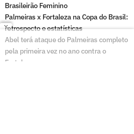
Brasileirão Feminino
Palmeiras x Fortaleza na Copa do Brasil:
retrospecto e estatísticas
Abel terá ataque do Palmeiras completo
pela primeira vez no ano contra o
Fortaleza
Palmeiras se pronuncia após denúncia
contra Mauricio: 'Para que serve o
árbitro?'
Mauricio, do Palmeiras, é denunciado
por 'conduta violenta' e pode ser punido
Estrangeiros são sinceros sobre Endrick: