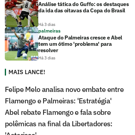
Análise tática do Guffo: os destaques
da ida das oitavas da Copa do Brasil
Há 3 dias
palmeiras
Ataque do Palmeiras cresce e Abel
tem um ótimo 'problema' para
resolver
Há 3 dias
MAIS LANCE!
Felipe Melo analisa novo embate entre
Flamengo e Palmeiras: 'Estratégia'
Abel rebate Flamengo e fala sobre
polêmicas na final da Libertadores:
'Asterisco'