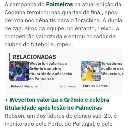
A campanha do
Palmeiras
na atual edição da
Copinha terminou nas quartas de final, após
derrota nos pênaltis para o Ibrachina. A dupla
de zagueiros da equipe, no entanto, deixou a
competição valorizada e entrou no radar de
clubes do futebol europeu.
RELACIONADAS
Weverton valoriza o
Torcedores d
Grêmio e celebra
avaliam estre
titularidade após lesão
Weverton, ex
no Palmeiras
Fora de Campo
Futebol Nacional
Há 6 meses
+ Weverton valoriza o Grêmio e celebra
titularidade após lesão no Palmeiras
Robson, um dos líderes do elenco sub-20, é
monitorado pelo Porto, de Portugal, e pelo