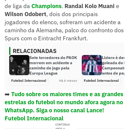
de liga da
Champions
.
Randal Kolo Muani
e
Wilson Odobert
, dois dos principais
jogadores do elenco, sofreram um acidente a
caminho da Alemanha, palco do confronto dos
Spurs com o Eintracht Frankfurt.
RELACIONADAS
Sete torcedores do PAOK
Liziero é dest
morrem em acidente a
goleada do Na
caminho de jogo pela
Campeonato P
Europa League
antes de pega
Futebol Internacional
Há 6 meses
Futebol Internacional
➡️
Tudo sobre os maiores times e as grandes
estrelas do futebol no mundo afora agora no
WhatsApp. Siga o nosso canal Lance!
Futebol Internacional
CONTINUA
APÓS A