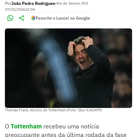
Por
João Pedro Rodrigues
•
Rio de Janeiro (RJ)
27/01/2026
22:04
Favorite o Lance! no Google
Thomas Frank, técnico do Tottenham (Foto: Glyn Kirk/AFP)
O
Tottenham
recebeu uma notícia
preocupante antes da última rodada da fase