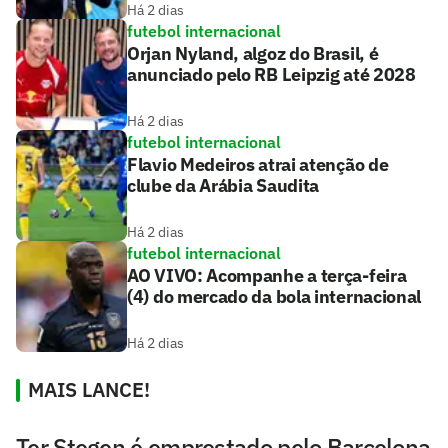
Há 2 dias
futebol internacional
Orjan Nyland, algoz do Brasil, é
anunciado pelo RB Leipzig até 2028
Há 2 dias
futebol internacional
Flavio Medeiros atrai atenção de
clube da Arábia Saudita
Há 2 dias
futebol internacional
AO VIVO: Acompanhe a terça-feira
(4) do mercado da bola internacional
Há 2 dias
MAIS LANCE!
Ter Stegen é emprestado pelo Barcelona