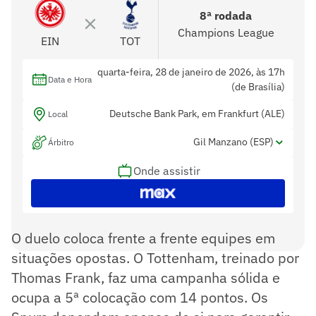
8ª rodada
Champions League
EIN
TOT
quarta-feira, 28 de janeiro de 2026, às 17h
Data e Hora
(de Brasília)
Deutsche Bank Park, em Frankfurt (ALE)
Local
Gil Manzano (ESP)
Árbitro
Onde assistir
Ángel Nevado (ESP) e Guadalupe Porras
Assistentes
Ayuso (ESP)
Guillermo Cuadra Fernandez (ESP)
Var
O duelo coloca frente a frente equipes em
situações opostas. O Tottenham, treinado por
Thomas Frank, faz uma campanha sólida e
ocupa a 5ª colocação com 14 pontos. Os