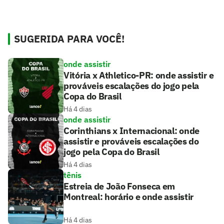
SUGERIDA PARA VOCÊ!
onde assistir
Vitória x Athletico-PR: onde assistir e
prováveis escalações do jogo pela
Copa do Brasil
Há 4 dias
onde assistir
Corinthians x Internacional: onde
assistir e prováveis escalações do
jogo pela Copa do Brasil
Há 4 dias
tênis
Estreia de João Fonseca em
Montreal: horário e onde assistir
Há 4 dias