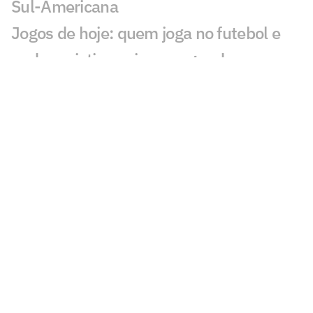
Sul-Americana
Jogos de hoje: quem joga no futebol e
onde assistir ao vivo – segunda
(27/07/2026)
Calderano disputa título do Star
Contender; horário e onde assistir
Calderano e Takahashi na final do WTT
Star Contender; horário e onde assistir
Palmeiras x Atlético-MG: onde assistir e
escalações do jogo pelo Brasileirão
Fórmula 1 hoje: horários e onde assistir
ao GP da Hungria neste domingo (26)