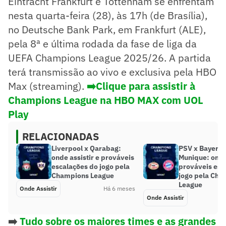
Eintracht Frankfurt e Tottenham se enfrentam
nesta quarta-feira (28), às 17h (de Brasília),
no Deutsche Bank Park, em Frankfurt (ALE),
pela 8ª e última rodada da fase de liga da
UEFA Champions League 2025/26. A partida
terá transmissão ao vivo e exclusiva pela HBO
Max (streaming).
➡️Clique para assistir à
Champions League na HBO MAX com UOL
Play
RELACIONADAS
Liverpool x Qarabag:
PSV x Bayern 
onde assistir e prováveis
Munique: onde 
escalações do jogo pela
prováveis esc
Champions League
jogo pela Cha
League
Onde Assistir
Há 6 meses
Onde Assistir
➡️
Tudo sobre os maiores times e as grandes