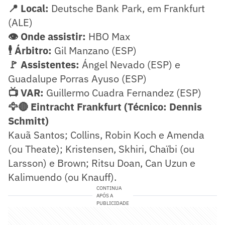
📍 Local:
Deutsche Bank Park, em Frankfurt
(ALE)
👁️ Onde assistir:
HBO Max
🕴️ Árbitro:
Gil Manzano (ESP)
🚩 Assistentes:
Ángel Nevado (ESP) e
Guadalupe Porras Ayuso (ESP)
📺 VAR:
Guillermo Cuadra Fernandez (ESP)
🦅🔴 Eintracht Frankfurt (Técnico: Dennis
Schmitt)
Kauã Santos; Collins, Robin Koch e Amenda
(ou Theate); Kristensen, Skhiri, Chaïbi (ou
Larsson) e Brown; Ritsu Doan, Can Uzun e
Kalimuendo (ou Knauff).
CONTINUA
APÓS A
PUBLICIDADE