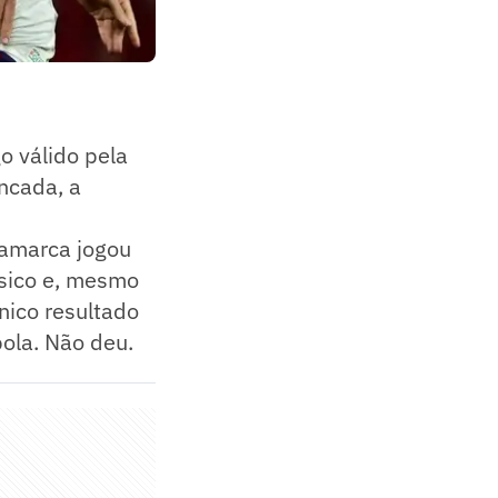
o válido pela
ncada, a
namarca jogou
ásico e, mesmo
único resultado
bola. Não deu.