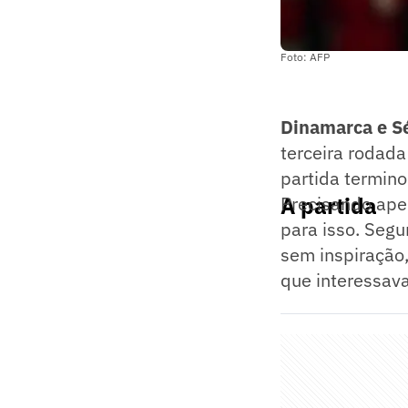
Foto: AFP
Dinamarca e S
terceira rodad
partida termin
A partida
Precisando apen
para isso. Seg
sem inspiração,
que interessava