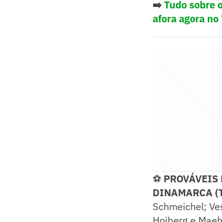
➡️
Tudo sobre o
afora agora no
⚽
PROVÁVEIS
DINAMARCA (Té
Schmeichel; Ve
Hojberg e Maehl