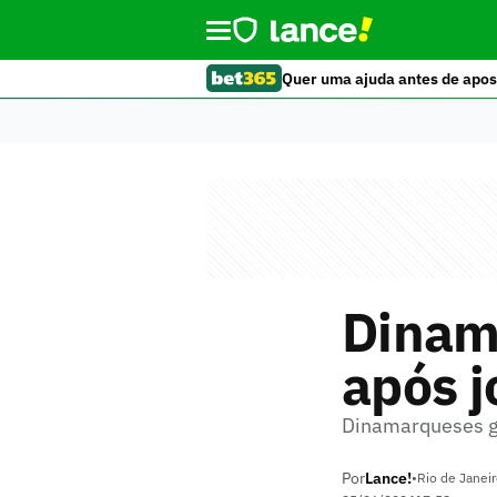
Quer uma ajuda antes de apos
Dinam
após j
Dinamarqueses ga
Por
Lance!
•
Rio de Janeir