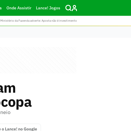
s
Onde Assistir
Lance! Jogos
Ministério da Fazenda adverte: Aposta não é investimento
tam
ocopa
rneio
e o Lance! no Google