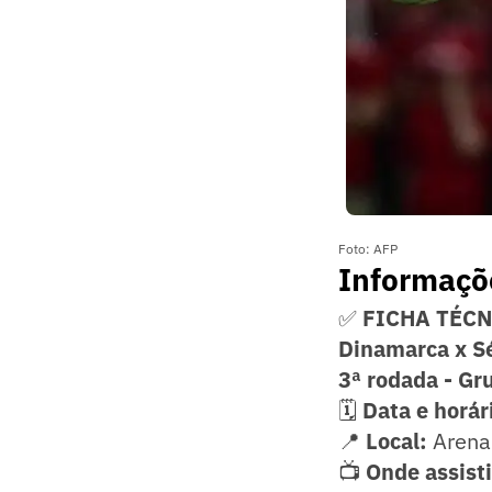
Foto: AFP
Informaçõ
✅
FICHA TÉC
Dinamarca x S
3ª rodada - Gr
🗓️
Data e horár
📍
Local:
Arena
📺
Onde assist