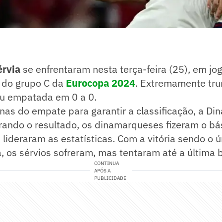
érvia
se enfrentaram nesta terça-feira (25), em jog
a do grupo C da
Eurocopa 2024
. Extremamente tru
ou empatada em 0 a 0.
as do empate para garantir a classificação, a Di
urando o resultado, os dinamarqueses fizeram o b
 lideraram as estatísticas. Com a vitória sendo o 
, os sérvios sofreram, mas tentaram até a última 
CONTINUA
APÓS A
PUBLICIDADE