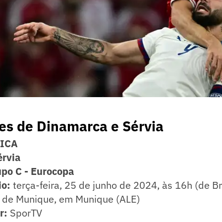
es de Dinamarca e Sérvia
NICA
érvia
upo C - Eurocopa
io:
terça-feira, 25 de junho de 2024, às 16h (de Br
 de Munique, em Munique (ALE)
ir:
SporTV