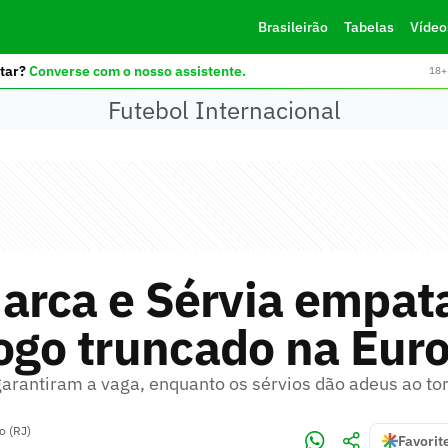
Brasileirão
Tabelas
Vídeo
tar?
Converse com o nosso assistente.
18+ 
Futebol Internacional
arca e Sérvia empa
ogo truncado na Eur
rantiram a vaga, enquanto os sérvios dão adeus ao to
o (RJ)
Favorit