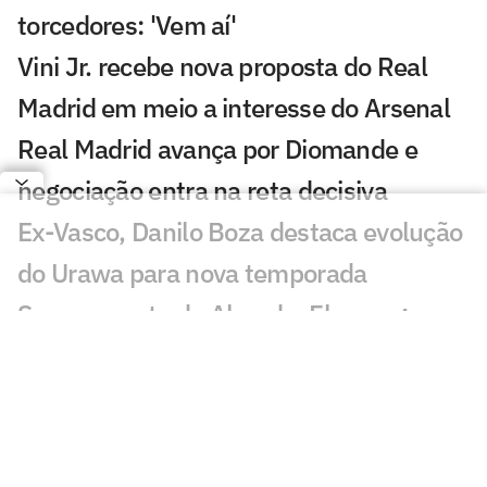
torcedores: 'Vem aí'
Vini Jr. recebe nova proposta do Real
Madrid em meio a interesse do Arsenal
Real Madrid avança por Diomande e
negociação entra na reta decisiva
Ex-Vasco, Danilo Boza destaca evolução
do Urawa para nova temporada
Sem resposta de Almada, Flamengo
avança por Luiz Henrique e prepara
proposta milionária
Jogador morre após ser atingido por raio
durante partida de futebol na Tailândia