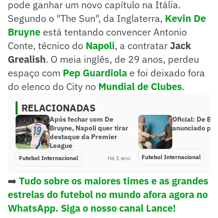
pode ganhar um novo capítulo na Itália.
Segundo o "The Sun", da Inglaterra,
Kevin De
Bruyne
está tentando convencer Antonio
Conte, técnico do
Napoli
, a contratar
Jack
Grealish
. O meia inglês, de 29 anos, perdeu
espaço com
Pep Guardiola
e foi deixado fora
do elenco do City no
Mundial de Clubes
.
RELACIONADAS
Após fechar com De
Oficial: De Br
Bruyne, Napoli quer tirar
anunciado pel
destaque da Premier
League
Futebol Internacional
Futebol Internacional
Há 1 ano
➡️
Tudo sobre os maiores times e as grandes
estrelas do futebol no mundo afora agora no
WhatsApp. Siga o nosso canal Lance!