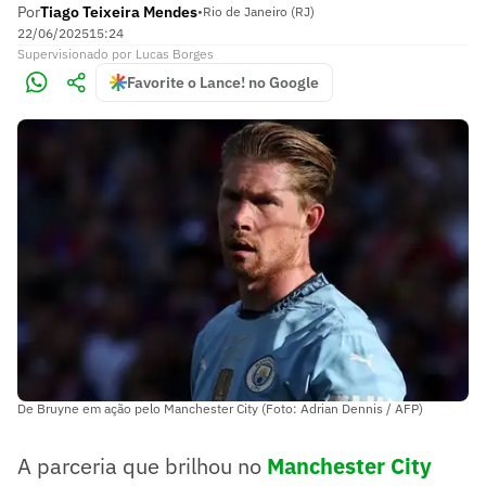
Por
Tiago Teixeira Mendes
•
Rio de Janeiro (RJ)
22/06/2025
15:24
Supervisionado
por
Lucas Borges
Favorite o Lance! no Google
De Bruyne em ação pelo Manchester City (Foto: Adrian Dennis / AFP)
A parceria que brilhou no
Manchester City