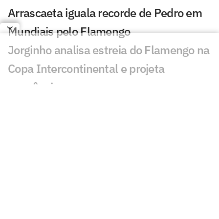
Arrascaeta iguala recorde de Pedro em
Mundiais pelo Flamengo
Jorginho analisa estreia do Flamengo na
Copa Intercontinental e projeta
sequência
Bruno Henrique analisa confronto com
Cruz Azul e projeta próximo jogo:
'Mundial sempre é difícil'
Jogadores do Flamengo estão
pendurados na Copa Intercontinental?
Entenda regulamento
Veja os gols de Flamengo x Cruz Azul