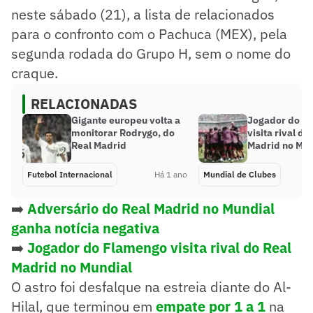
neste sábado (21), a lista de relacionados
para o confronto com o Pachuca (MEX), pela
segunda rodada do Grupo H, sem o nome do
craque.
RELACIONADAS
Gigante europeu volta a
Jogador do F
monitorar Rodrygo, do
visita rival do
Real Madrid
Madrid no Mun
Futebol Internacional
Há 1 ano
Mundial de Clubes
➡️
Adversário do Real Madrid no Mundial
ganha notícia negativa
➡️
Jogador do Flamengo visita rival do Real
Madrid no Mundial
O astro foi desfalque na estreia diante do Al-
Hilal, que terminou em
empate por 1 a 1
na