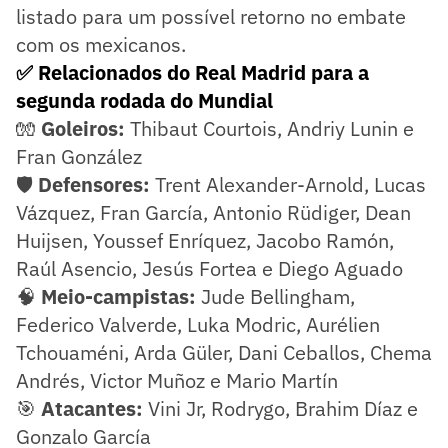
listado para um possível retorno no embate
com os mexicanos.
✅ Relacionados do Real Madrid para a
segunda rodada do Mundial
🧤
Goleiros:
Thibaut Courtois, Andriy Lunin e
Fran González
🛡️
Defensores:
Trent Alexander-Arnold, Lucas
Vázquez, Fran García, Antonio Rüdiger, Dean
Huijsen, Youssef Enríquez, Jacobo Ramón,
Raúl Asencio, Jesús Fortea e Diego Aguado
🧠
Meio-campistas:
Jude Bellingham,
Federico Valverde, Luka Modric, Aurélien
Tchouaméni, Arda Güler, Dani Ceballos, Chema
Andrés, Victor Muñoz e Mario Martín
🎯
Atacantes:
Vini Jr, Rodrygo, Brahim Díaz e
Gonzalo García