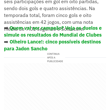
seis participações em gol em oito partidas,
sendo dois gols e quatro assistências. Na
temporada total, foram cinco gols e oito
assistências em 42 jogos, com uma nota
➡️
Quem vai ser campeão? Veja os duelos e
média de 7.01 segundo o Sofascore.
simule os resultados do Mundial de Clubes
➡️
Olheiro Lance!: cinco possíveis destinos
para Jadon Sancho
CONTINUA
APÓS A
PUBLICIDADE