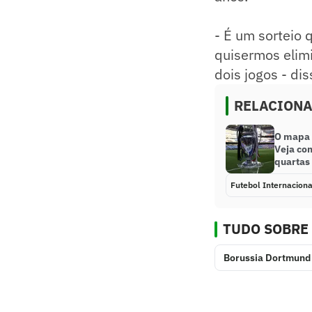
- É um sorteio
quisermos elimi
dois jogos - dis
RELACION
O mapa 
Veja co
quartas
Futebol Internaciona
TUDO SOBRE
Borussia Dortmund