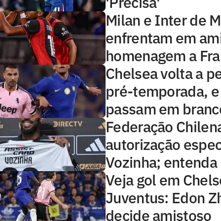
'Precisa'
Milan e Inter de M
enfrentam em am
homenagem a Fra
Chelsea volta a p
pré-temporada, e 
passam em branc
Federação Chilen
autorização espec
Vozinha; entenda
Veja gol em Chels
Juventus: Edon Z
decide amistoso