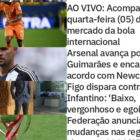
AO VIVO: Acompa
quarta-feira (05) 
mercado da bola
internacional
Arsenal avança p
Guimarães e enc
acordo com Newc
Figo dispara cont
Infantino: 'Baixo,
vergonhoso e egoí
Federação anunci
mudanças nas reg