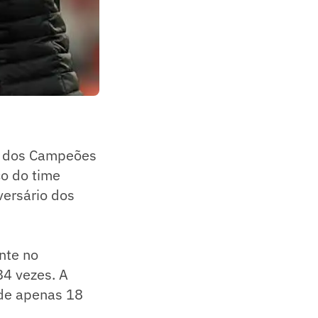
ga dos Campeões
co do time
versário dos
nte no
84 vezes. A
 de apenas 18