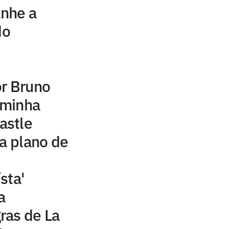
nhe a
do
or Bruno
aminha
astle
ra plano de
sta'
a
ras de La