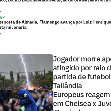
s
ngo
esposta de Almada, Flamengo avança por Luiz Henrique
ta milionária
s
Jogador morre ap
atingido por raio 
partida de futebol
Tailândia
Europeus reagem 
em Chelsea x Juv