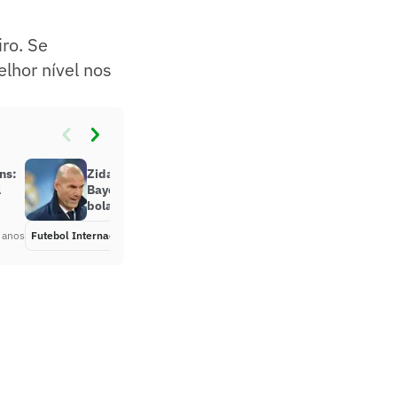
ro. Se
lhor nível nos
ns:
Zidane, sobre duelo contra o
l
Bayern: ‘Sabemos que não há
bolas quentes’
 anos
Futebol Internacional
Há 9 anos