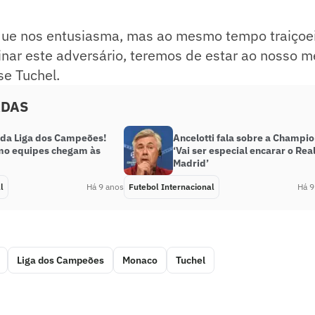
 que nos entusiasma, mas ao mesmo tempo traiçoei
nar este adversário, teremos de estar ao nosso me
se Tuchel.
ADAS
da Liga dos Campeões!
Ancelotti fala sobre a Champio
mo equipes chegam às
‘Vai ser especial encarar o Rea
Madrid’
l
Há 9 anos
Futebol Internacional
Há 9
Liga dos Campeões
Monaco
Tuchel