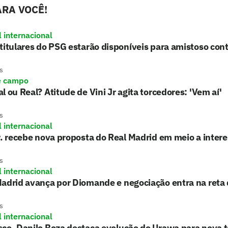
RA VOCÊ!
l internacional
titulares do PSG estarão disponíveis para amistoso cont
s
e campo
l ou Real? Atitude de Vini Jr agita torcedores: 'Vem aí'
s
l internacional
r. recebe nova proposta do Real Madrid em meio a inter
s
l internacional
adrid avança por Diomande e negociação entra na reta 
s
l internacional
sco, Danilo Boza destaca evolução do Urawa para nova