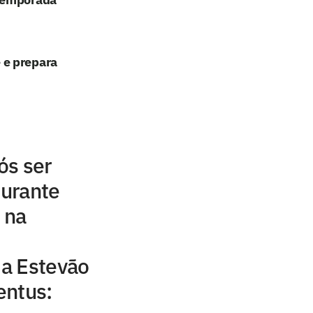
 e prepara
ós ser
durante
 na
a Estevão
entus: