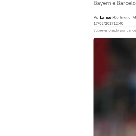
Bayern e Barcelo
Por
Lance!
•
Dortmund (A
17/03/2017
12:40
Supervisionado
por
Lance