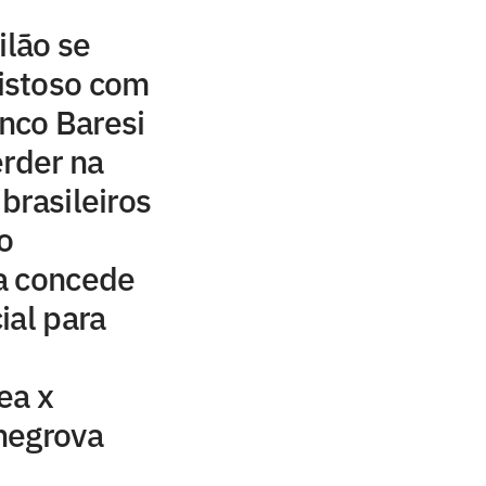
ilão se
istoso com
nco Baresi
erder na
brasileiros
o
a concede
ial para
ea x
hegrova