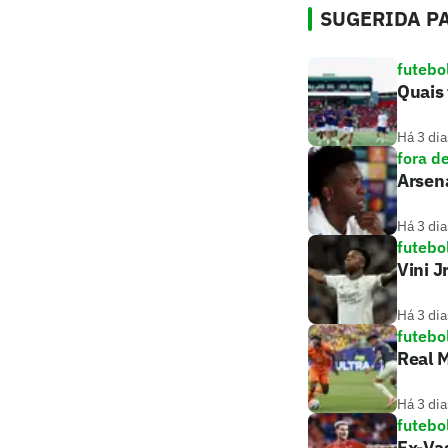
SUGERIDA PA
futebo
Quais 
Há 3 dia
fora d
Arsena
Há 3 dia
futebo
Vini J
Há 3 dia
futebo
Real M
Há 3 dia
futebo
Ex-Va