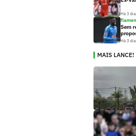
Há 3 dia
flame
Sem r
propos
Há 3 dia
MAIS LANCE!