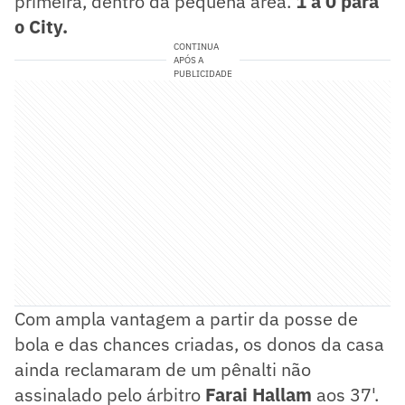
primeira, dentro da pequena área.
1 a 0 para
o City.
CONTINUA
APÓS A
PUBLICIDADE
Com ampla vantagem a partir da posse de
bola e das chances criadas, os donos da casa
ainda reclamaram de um pênalti não
assinalado pelo árbitro
Farai Hallam
aos 37'.