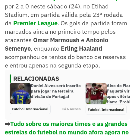
por 2 a 0 neste sábado (24), no Etihad
Stadium, em partida válida pela 23ª rodada
da
Premier League
. Os gols da partida foram
marcados ainda no primeiro tempo pelos
atacantes
Omar Marmoush
e
Antonio
Semenyo
, enquanto
Erling Haaland
acompanhou os tentos do banco de reservas
e entrou apenas na segunda etapa.
RELACIONADAS
Daniel Alves será inscrito
Alvo do Flame
para jogar na terceira
Paquetá vira 
divisão de Portugal
após vitória 
Ham: ‘Proble
Futebol Internacional
Há 6 meses
Futebol Internacional
➡️
Tudo sobre os maiores times e as grandes
estrelas do futebol no mundo afora agora no