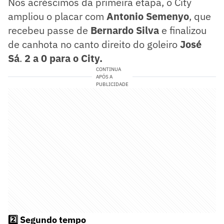
Nos acréscimos da primeira etapa, o City
ampliou o placar com
Antonio Semenyo
, que
recebeu passe de
Bernardo Silva
e finalizou
de canhota no canto direito do goleiro
José
Sá
.
2 a 0 para o City.
CONTINUA
APÓS A
PUBLICIDADE
2️⃣ Segundo tempo