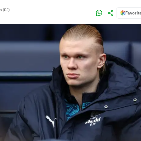
o (RJ)
Favorit