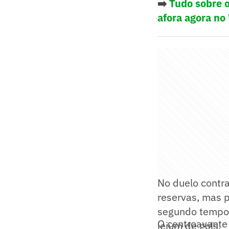
➡️
Tudo sobre o
afora agora no
No duelo contr
reservas, mas 
segundo tempo. 
O centroavante
jejum de gols.