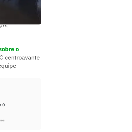
/AFP)
sobre o
. O centroavante
equipe
a 0
ses