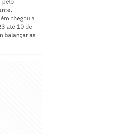
 pelo
ante.
mbém chegou a
23 até 10 de
em balançar as