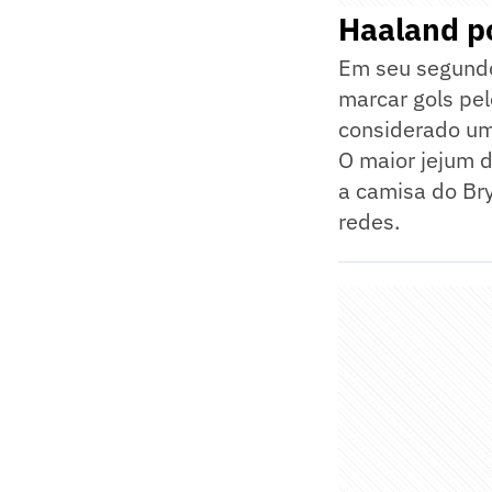
Haaland po
Em seu segundo
marcar gols pe
considerado um 
O maior jejum 
a camisa do Bry
redes.