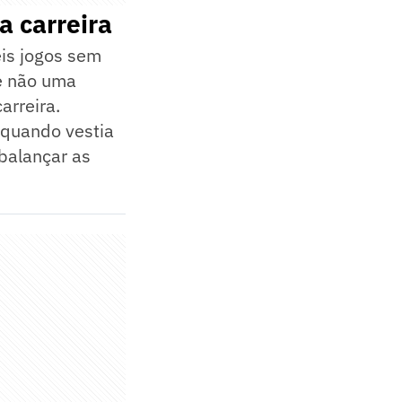
a carreira
eis jogos sem
e não uma
arreira.
 quando vestia
balançar as