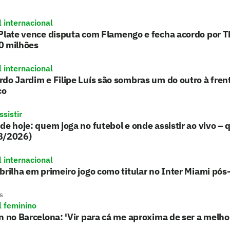
l internacional
Plate vence disputa com Flamengo e fecha acordo por 
0 milhões
l internacional
do Jardim e Filipe Luís são sombras um do outro à fre
co
sistir
de hoje: quem joga no futebol e onde assistir ao vivo – 
8/2026)
l internacional
brilha em primeiro jogo como titular no Inter Miami pó
s
l feminino
n no Barcelona: 'Vir para cá me aproxima de ser a melh