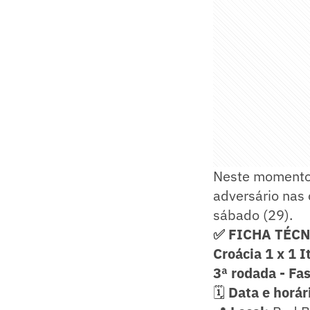
Neste momento, 
adversário nas 
sábado (29).
✅ FICHA TÉC
Croácia 1 x 1 I
3ª rodada
- Fa
🗓️
Data e horár