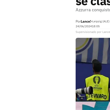
se cla
Azzurra conquist
Por
Lance!
•
Leipzig (ALE)
24/06/2024
18:05
Supervisionado
por
Lance