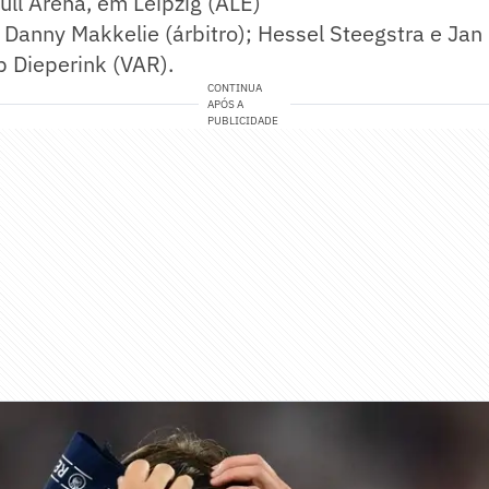
ll Arena, em Leipzig (ALE)
Danny Makkelie (árbitro); Hessel Steegstra e Jan 
ob Dieperink (VAR).
CONTINUA
APÓS A
PUBLICIDADE