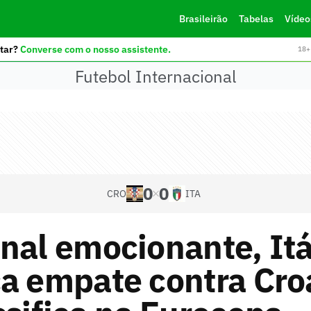
Brasileirão
Tabelas
Vídeo
tar?
Converse com o nosso assistente.
18+ 
Futebol Internacional
0
0
CRO
ITA
nal emocionante, Itá
a empate contra Cro