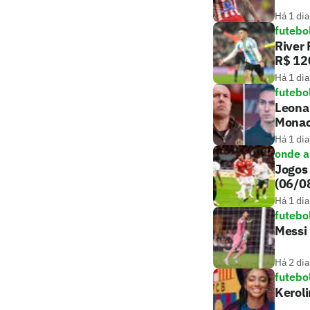
Há 1 dia
futebo
River 
R$ 12
Há 1 dia
futebo
Leonar
Mona
Há 1 dia
onde as
Jogos 
(06/0
Há 1 dia
futebo
Messi 
Há 2 dia
futebo
Keroli