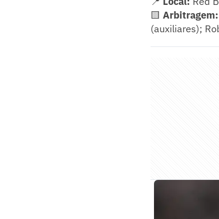
📍
Local:
Red Bu
🟨
Arbitragem:
(auxiliares); R