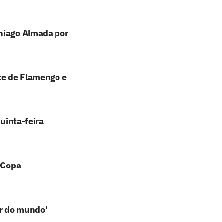
Thiago Almada por
nte de Flamengo e
quinta-feira
s-Copa
or do mundo'