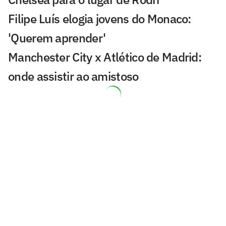
Filipe Luís elogia jovens do Monaco:
'Querem aprender'
Manchester City x Atlético de Madrid:
onde assistir ao amistoso
Arsenal mira novo reforço após
renovação de Vini Jr com o Real Madrid
Análise tática do Guffo: como encaixar
Rodri no Barcelona?
'Herói' do Barcelona vira rival de Messi e
Suárez na MLS
Em meio ao interesse do Flamengo,