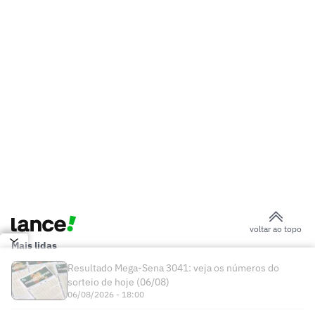
técnico do Zenit comenta situação de
Luiz Henrique
Sob ataque, Infantino ganha fôlego no
comando da Fifa
Manchester City recusa oferta do
Barcelona por Rodri
Jogos de hoje: quem joga no futebol e
onde assistir ao vivo – sexta-feira
(07/08/2026)
Ex-Fluminense entra na mira de
Manchester United e Arsenal, diz jornal
Veja gols em Bayern de Munique x