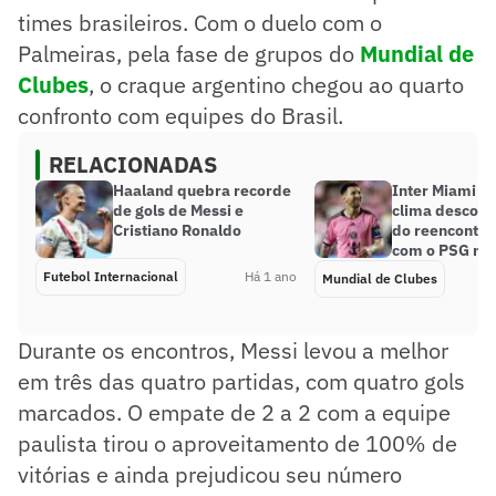
times brasileiros. Com o duelo com o
Palmeiras, pela fase de grupos do
Mundial de
Clubes
, o craque argentino chegou ao quarto
confronto com equipes do Brasil.
RELACIONADAS
Haaland quebra recorde
Inter Miami t
de gols de Messi e
clima descont
Cristiano Ronaldo
do reencontro
com o PSG no 
Futebol Internacional
Há 1 ano
Mundial de Clubes
Durante os encontros, Messi levou a melhor
em três das quatro partidas, com quatro gols
marcados. O empate de 2 a 2 com a equipe
paulista tirou o aproveitamento de 100% de
vitórias e ainda prejudicou seu número