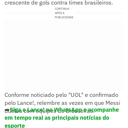
crescente de gols contra times brasileiros.
CONTINUA
APÓS A
PUBLICIDADE
Conforme noticiado pelo "UOL" e confirmado
pelo Lance!, relembre as vezes em que Messi
➡️
Siga o Lance! no WhatsApp e acompanhe
duelou com equipes do Brasileirão.
em tempo real as principais notícias do
esporte