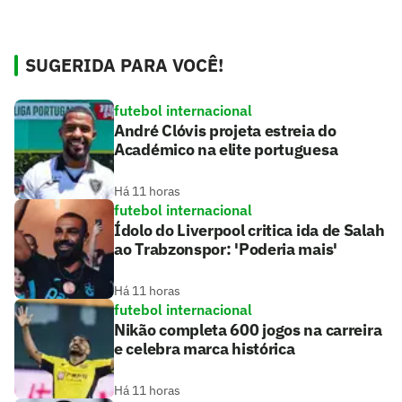
SUGERIDA PARA VOCÊ!
futebol internacional
André Clóvis projeta estreia do
Académico na elite portuguesa
Há 11 horas
futebol internacional
Ídolo do Liverpool critica ida de Salah
ao Trabzonspor: 'Poderia mais'
Há 11 horas
futebol internacional
Nikão completa 600 jogos na carreira
e celebra marca histórica
Há 11 horas