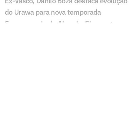
Ex-Vasco, Danilo Boza destaca evolução
do Urawa para nova temporada
Sem resposta de Almada, Flamengo
avança por Luiz Henrique e prepara
proposta milionária
Jogador morre após ser atingido por raio
durante partida de futebol na Tailândia
Europeus reagem a Estevão em Chelsea
x Juventus: 'Precisa'
Milan e Inter de Milão se enfrentam em
amistoso com homenagem a Franco
Baresi