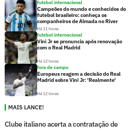
futebol internacional
Campeões do mundo e conhecidos do
futebol brasileiro: conheça os
companheiros de Almada no River
Há 11 horas
futebol internacional
Vini Jr se pronuncia após renovação
com o Real Madrid
Há 12 horas
fora de campo
Europeus reagem a decisão do Real
Madrid sobre Vini Jr: 'Realmente'
Há 12 horas
MAIS LANCE!
Clube italiano acerta a contratação de