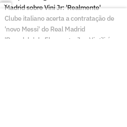
Madrid sobre Vini Jr: 'Realmente'
Clube italiano acerta a contratação de
'novo Messi' do Real Madrid
'Pesadelo' do Flamengo, Jan Virgili é
alvo de interesse do Ajax
Real Madrid anuncia renovação de Vini
Jr. até 2032
PSG anuncia contratação de Akliouche
por 50 milhões de euros
Bracks mantém esperança por Fred no
Atlético: 'Temos essa chama acesa'
Ansu Fati destaca estilo de Filipe Luís no