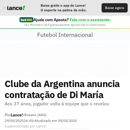
Baixe grátis o app do Lance!
Baixe agora
O esporte na palma da mão.
Ajuda com Aposta?
Fale com o assistente.
18+ Ministério da Fazenda adverte: Aposta não é investimento
Futebol Internacional
Clube da Argentina anuncia
contratação de Di María
Aos 37 anos, jogador volta à equipe que o revelou
Por
Lance!
•
Rosario (ARG)
29/05/2025
16:45
•
Atualizado em
29/05/2025
Supervisionado
por
Lance!