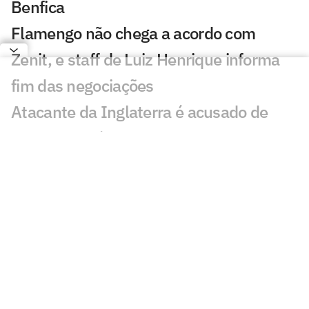
Benfica
Flamengo não chega a acordo com
Zenit, e staff de Luiz Henrique informa
fim das negociações
Atacante da Inglaterra é acusado de
agressão após incidente em Londres
Conmebol reforça apoio a Infantino e se
distancia da Uefa em crise na Fifa
Liverpool acerta empréstimo com
zagueiro do Barcelona, diz jornalista
PSG x Manchester United: onde assistir
e horário do amistoso