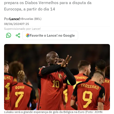
prepara os Diabos Vermelhos para a disputa da
Eurocopa, a partir do dia 14
Por
Lance!
•
Bruxelas (BEL)
08/06/2024
07:25
Supervisionado
por
Lance!
Favorite o Lance! no Google
Lukaku será a grande esperança de gols da Bélgica na Euro (Foto: JOHN