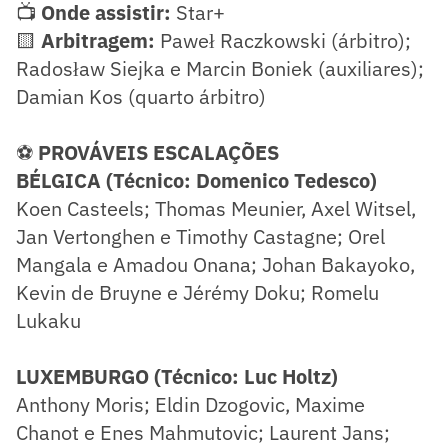
📺
Onde assistir:
Star+
🟨
Arbitragem:
Paweł Raczkowski (árbitro);
Radosław Siejka e Marcin Boniek (auxiliares);
Damian Kos (quarto árbitro)
⚽
PROVÁVEIS ESCALAÇÕES
BÉLGICA (Técnico: Domenico Tedesco)
Koen Casteels; Thomas Meunier, Axel Witsel,
Jan Vertonghen e Timothy Castagne; Orel
Mangala e Amadou Onana; Johan Bakayoko,
Kevin de Bruyne e Jérémy Doku; Romelu
Lukaku
LUXEMBURGO (Técnico: Luc Holtz)
Anthony Moris; Eldin Dzogovic, Maxime
Chanot e Enes Mahmutovic; Laurent Jans;