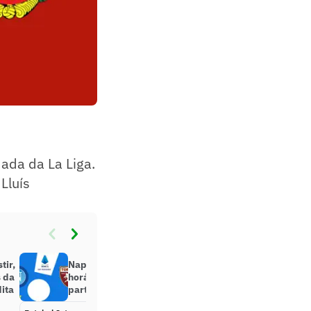
dada da La Liga.
 Lluís
tir,
Napoli x Torino: onde assistir,
s da
horário e prováveis escalações da
ita
partida pelo Campeonato Italiano