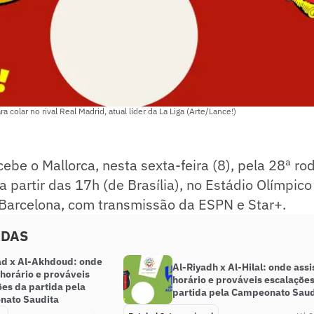
ra colar no rival Real Madrid, atual líder da La Liga (Arte/Lance!)
ebe o Mallorca, nesta sexta-feira (8), pela 28ª ro
 a partir das 17h (de Brasília), no Estádio Olímpico
arcelona, com transmissão da ESPN e Star+.
ADAS
had x Al-Akhdoud: onde
Al-Riyadh x Al-Hilal: onde assis
, horário e prováveis
horário e prováveis escalaçõe
ões da partida pela
partida pela Campeonato Saud
ato Saudita