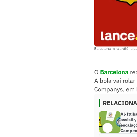
Barcelona mira a vitória pa
O
Barcelona
rec
A bola vai rolar
Companys, em B
RELACION
Al-Itti
assistir
escalaç
Campeon