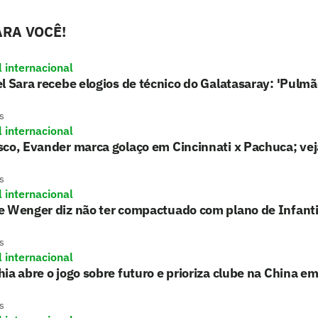
RA VOCÊ!
l internacional
l Sara recebe elogios de técnico do Galatasaray: 'Pulmã
s
l internacional
co, Evander marca golaço em Cincinnati x Pachuca; vej
s
l internacional
e Wenger diz não ter compactuado com plano de Infant
s
l internacional
ia abre o jogo sobre futuro e prioriza clube na China e
s