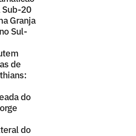
a Sub-20
 na Granja
no Sul-
cutem
as de
thians:
leada do
Jorge
ateral do