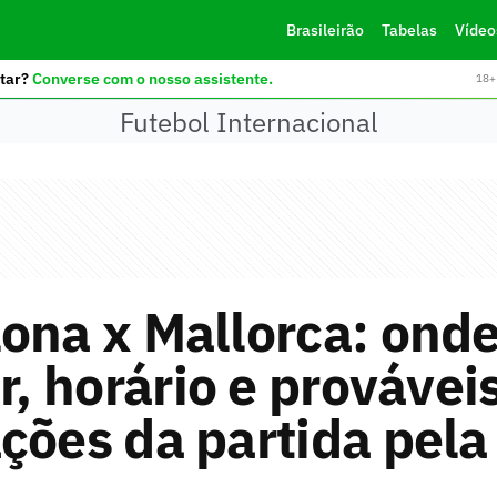
Brasileirão
Tabelas
Vídeo
tar?
Converse com o nosso assistente.
18+ 
Futebol Internacional
ona x Mallorca: ond
ir, horário e provávei
ções da partida pela