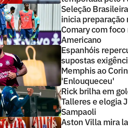
Seleção Brasileir
inicia preparação
Comary com foco 
Americano
Espanhóis reper
supostas exigênci
Memphis ao Corin
'Enlouqueceu'
Rick brilha em go
Talleres e elogia 
Sampaoli
Aston Villa mira l