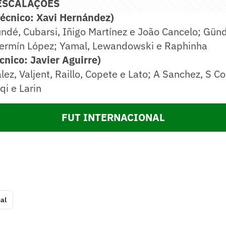
ESCALAÇÕES
cnico: Xavi Hernández)
ndé, Cubarsi, Iñigo Martínez e João Cancelo; Gün
Fermín López; Yamal, Lewandowski e Raphinha
ico: Javier Aguirre)
lez, Valjent, Raillo, Copete e Lato; A Sanchez, S Co
qi e Larin
FUT INTERNACIONAL
al