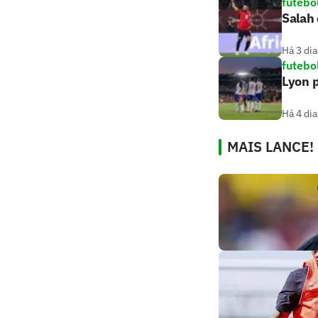
futebo
Salah 
Há 3 dia
futebo
Lyon p
Há 4 dia
MAIS LANCE!