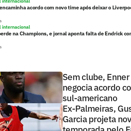
l internacional
encaminha acordo com novo time após deixar o Liverpo
s
l internacional
erde na Champions, e jornal aponta falta de Endrick c
s
Sem clube, Enner
negocia acordo c
sul-americano
Ex-Palmeiras, Gu
Garcia projeta no
temporada pelo F