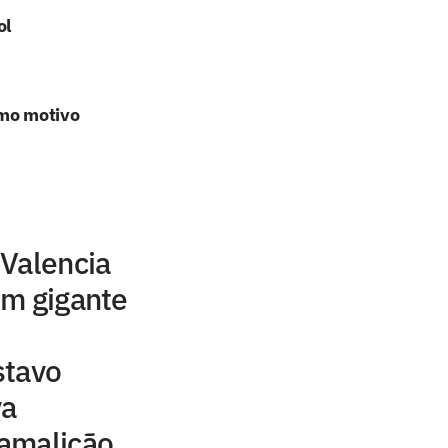
ol
omo motivo
 Valencia
om gigante
stavo
va
amalicão