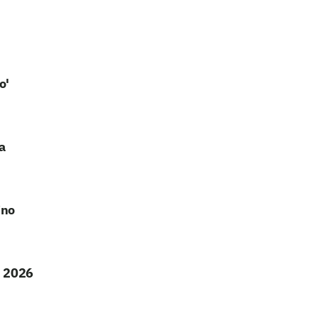
o'
a
ino
m 2026