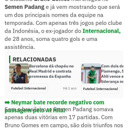
Semen Padang
e já vem mostrando que será
um dos principais nomes da equipe na
temporada. Com apenas três jogos pelo clube
da Indonésia, o ex-jogador do
Internacional,
de 28 anos, soma quatro gols e uma
assistência.
RELACIONADAS
Barcelona dá chapéu no
Com dois de e
Real Madrid e contrata
Flamengo, Sh
promessa da Espanha
Ahli vence e 
liderança nos
Futebol Internacional
Há 1 ano
Futebol Internacional
➡️ Neymar bate recorde negativo com
Sem o brasileiro, o Semen Padang somava
passagem pelo Al Hilal
apenas duas vitórias em 17 partidas. Com
Bruno Gomes em campo, são dois triunfos nos