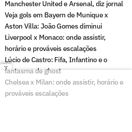
Manchester United e Arsenal, diz jornal
Veja gols em Bayern de Munique x
Aston Villa: João Gomes diminui
Liverpool x Monaco: onde assistir,
horário e prováveis escalações
Lúcio de Castro: Fifa, Infantino e o
fantasma de ghost
Chelsea x Milan: onde assistir, horário e
prováveis escalações
Chelsea muda estratégia com Xabi
Alonso e aposta na experiência
Jogador fica livre no mercado após a