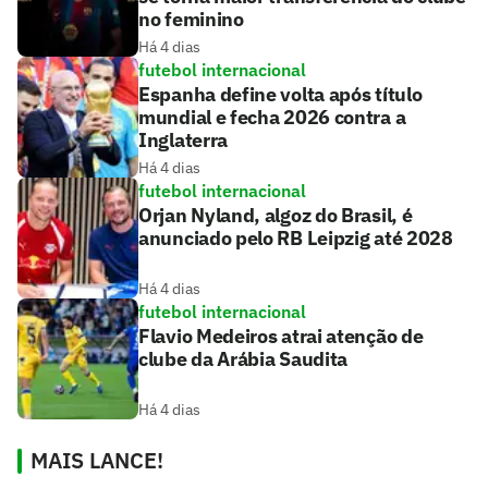
no feminino
Há 4 dias
futebol internacional
Espanha define volta após título
mundial e fecha 2026 contra a
Inglaterra
Há 4 dias
futebol internacional
Orjan Nyland, algoz do Brasil, é
anunciado pelo RB Leipzig até 2028
Há 4 dias
futebol internacional
Flavio Medeiros atrai atenção de
clube da Arábia Saudita
Há 4 dias
MAIS LANCE!