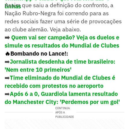
Assim que saiu a definição do confronto, a
linhas
Nação Rubro-Negra foi correndo para as
redes sociais fazer uma série de provocações
ao clube alemão. Veja abaixo.
➡️
Quem vai ser campeão? Veja os duelos e
simule os resultados do Mundial de Clubes
🔥Bombando no Lance!:
➡️
Jornalista desdenha de time brasileiro:
'Nem entre 10 primeiros'
➡️
Time eliminado do Mundial de Clubes é
recebido com protestos no aeroporto
➡️
Após 6 a 0, Guardiola lamenta resultado
do Manchester City: 'Perdemos por um gol'
CONTINUA
APÓS A
PUBLICIDADE