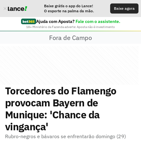
Baixe grátis o app do Lance!
Baixe agora
O esporte na palma da mão.
Ajuda com Aposta?
Fale com o assistente.
18+ Ministério da Fazenda adverte: Aposta não é investimento
Fora de Campo
Torcedores do Flamengo
provocam Bayern de
Munique: 'Chance da
vingança'
Rubro-negros e bávaros se enfrentarão domingo (29)