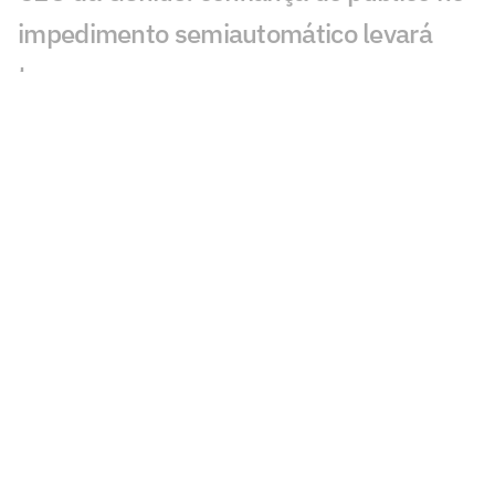
impedimento semiautomático levará
tempo
Inteligência artificial crava placar de
Botafogo x Fluminense
Torcida do Flamengo reage ao fim da
negociação com Luiz Henrique
Luis Roberto volta às transmissões em
Cruzeiro x Flamengo na Libertadores
Sneijder é sincero sobre astro do
Corinthians e revela proposta do Brasil
Desimpedidos contrata ex-jogadores