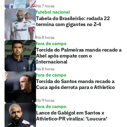
Há 7 horas
futebol nacional
Tabela do Brasileirão: rodada 22
termina com gigantes no Z-4
Há 8 horas
fora de campo
Torcida do Palmeiras manda recado a
Abel após empate com o
Internacional
Há 8 horas
fora de campo
Torcida do Santos manda recado a
Cuca após derrota para o Athletico
Há 9 horas
fora de campo
Lance de Gabigol em Santos x
Athletico-PR viraliza: 'Loucura'