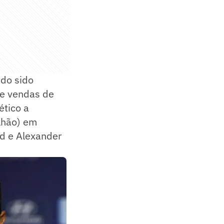
ndo sido
 e vendas de
ético a
ilhão) em
nd e Alexander