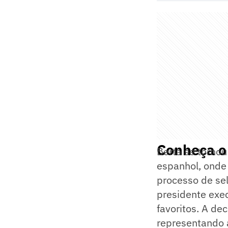
Conheça o 
Berta se tornou 
espanhol, onde
processo de sel
presidente exec
favoritos. A de
representando a