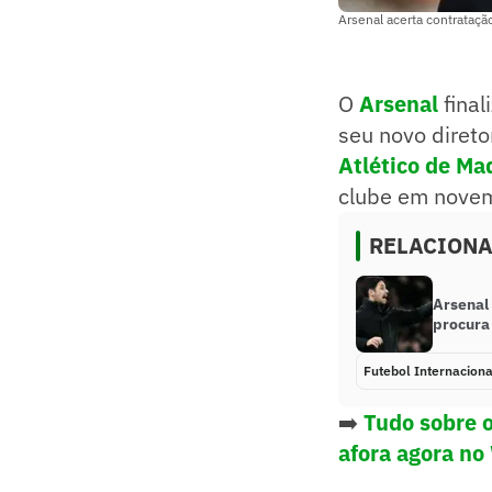
Arsenal acerta contrataçã
O
Arsenal
final
seu novo direto
Atlético de Ma
clube em nove
RELACION
Arsenal
procura
Futebol Internaciona
➡️
Tudo sobre o
afora agora no