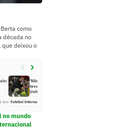
a Berta como
ma década no
, que deixou o
ais:
‘Não terei o tempo que Arteta
teve’: diz Ruben Amorim antes de
United x Arsenal
1 ano
Futebol Internacional
Há 1 ano
ol no mundo
ternacional