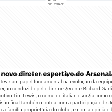
APÓS A
PUBLICIDADE
novo diretor esportivo do Arsenal
disponível no início de janeiro, após encerrar seu 
 teve um papel fundamental na evolução da equipe
eção conduzido pelo diretor-gerente Richard Garli
utivo Tim Lewis, o nome do italiano surgiu como 
cisão final também contou com a participação de 
 a família proprietária do clube, e com a opinião 