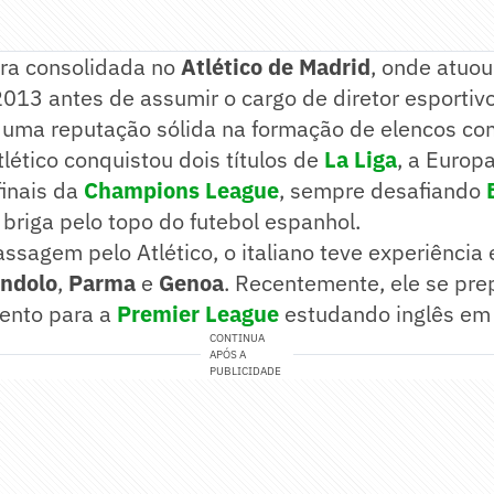
ra consolidada no
Atlético de Madrid
, onde atuou
2013 antes de assumir o cargo de diretor esporti
u uma reputação sólida na formação de elencos co
tlético conquistou dois títulos de
La Liga
, a Europ
finais da
Champions League
, sempre desafiando
briga pelo topo do futebol espanhol.
ssagem pelo Atlético, o italiano teve experiência
ndolo
,
Parma
e
Genoa
. Recentemente, ele se pr
ento para a
Premier League
estudando inglês em
CONTINUA
APÓS A
PUBLICIDADE