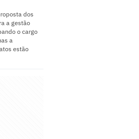
proposta dos
ra a gestão
upando o cargo
mas a
ratos estão