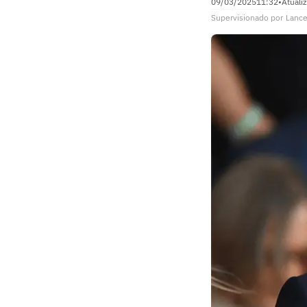
09/03/2025
11:32
•
Atuali
Supervisionado
por
Lance