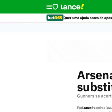
Quer uma ajuda antes de apos
Arsena
substi
Gunners se acert
Por
Lance!
•
Londres (ING