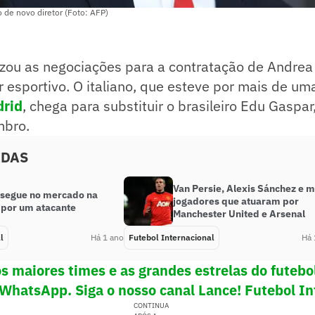
o de novo diretor (Foto: AFP)
izou as negociações para a contratação de Andre
r esportivo. O italiano, que esteve por mais de u
drid
, chega para substituir o brasileiro Edu Gaspar
mbro.
ADAS
Van Persie, Alexis Sánchez e m
 segue no mercado na
jogadores que atuaram por
 por um atacante
Manchester United e Arsenal
l
Há 1 ano
Futebol Internacional
Há 
s maiores times e as grandes estrelas do futeb
 WhatsApp. Siga o nosso canal Lance! Futebol In
CONTINUA