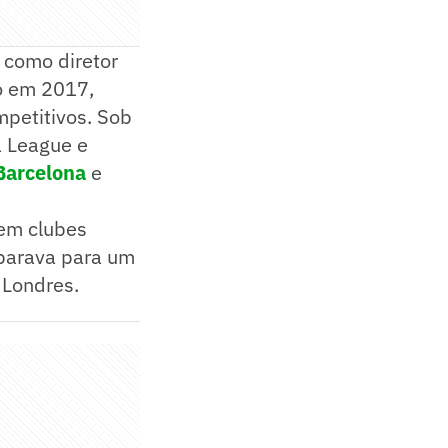
 como diretor
vo em 2017,
mpetitivos. Sob
a League e
Barcelona
e
 em clubes
eparava para um
 Londres.