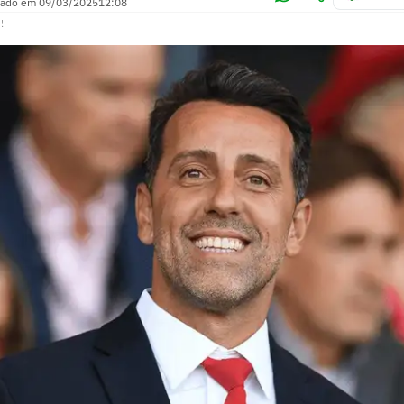
zado em
09/03/2025
12:08
!