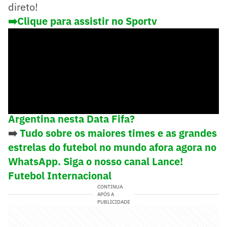
direto!
➡️Clique para assistir no Sportv
➡️
Por que Messi ficou fora da convocação da
Argentina nesta Data Fifa?
➡️
Tudo sobre os maiores times e as grandes
estrelas do futebol no mundo afora agora no
WhatsApp. Siga o nosso canal Lance!
Futebol Internacional
CONTINUA
APÓS A
PUBLICIDADE