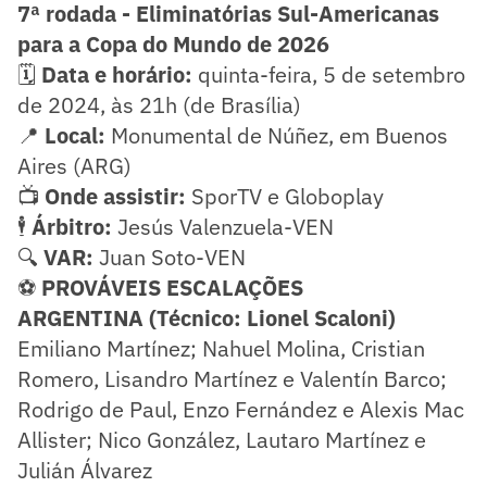
7ª rodada - Eliminatórias Sul-Americanas
para a Copa do Mundo de 2026
🗓️
Data e horário:
quinta-feira, 5 de setembro
de 2024, às 21h (de Brasília)
📍
Local:
Monumental de Núñez, em Buenos
Aires (ARG)
📺
Onde assistir:
SporTV e Globoplay
🕴️
Árbitro:
Jesús Valenzuela-VEN
🔍
VAR:
Juan Soto-VEN
⚽
PROVÁVEIS ESCALAÇÕES
ARGENTINA (Técnico: Lionel Scaloni)
Emiliano Martínez; Nahuel Molina, Cristian
Romero, Lisandro Martínez e Valentín Barco;
Rodrigo de Paul, Enzo Fernández e Alexis Mac
Allister; Nico González, Lautaro Martínez e
Julián Álvarez