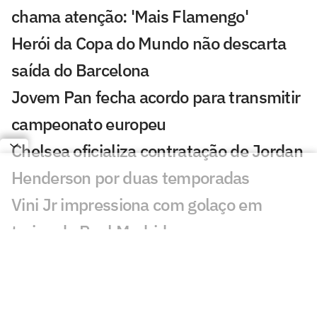
chama atenção: 'Mais Flamengo'
Herói da Copa do Mundo não descarta
saída do Barcelona
Jovem Pan fecha acordo para transmitir
campeonato europeu
Chelsea oficializa contratação de Jordan
Henderson por duas temporadas
Vini Jr impressiona com golaço em
treino do Real Madrid
Terremoto atinge o Egito, e jogador faz
reflexão nas redes sociais
Diretor do RB Leipzig nega acordo com