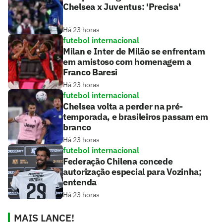
Chelsea x Juventus: 'Precisa'
Há 23 horas
futebol internacional
Milan e Inter de Milão se enfrentam
em amistoso com homenagem a
Franco Baresi
Há 23 horas
futebol internacional
Chelsea volta a perder na pré-
temporada, e brasileiros passam em
branco
Há 23 horas
futebol internacional
Federação Chilena concede
autorização especial para Vozinha;
entenda
Há 23 horas
MAIS LANCE!