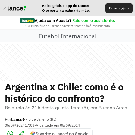
Baixe grátis o app do Lance!
Baixe agora
O esporte na palma da mão.
Ajuda com Aposta?
Fale com o assistente.
18+ Ministério da Fazenda adverte: Aposta não é investimento
Futebol Internacional
Argentina x Chile: como é o
histórico do confronto?
Bola rola às 21h desta quinta-feira (5), em Buenos Aires
Por
Lance!
•
Rio de Janeiro (RJ)
05/09/2024
17:03
•
Atualizado em
05/09/2024
Favorite o Lance! no Google