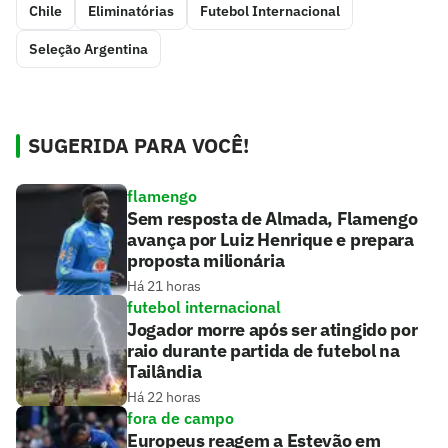
Chile
Eliminatórias
Futebol Internacional
Seleção Argentina
SUGERIDA PARA VOCÊ!
flamengo
Sem resposta de Almada, Flamengo
avança por Luiz Henrique e prepara
proposta milionária
Há 21 horas
futebol internacional
Jogador morre após ser atingido por
raio durante partida de futebol na
Tailândia
Há 22 horas
fora de campo
Europeus reagem a Estevão em