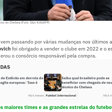
os do Chelsea (Foto: Glyn Kirk/AFP)
vem passando por várias mudanças nos últimos a
vich
foi obrigado a vender o clube em 2022 e o 
derou o consórcio responsável pela compra.
ADAS
 de Estêvão em derrota do
Saiba qual brasileiro pode se
agita europeus: ‘Isso é
beneficiar com chegada de no
técnico do Chelsea
Há 6 meses
Futebol Internacional
Há 6 
os maiores times e as grandes estrelas do futeb