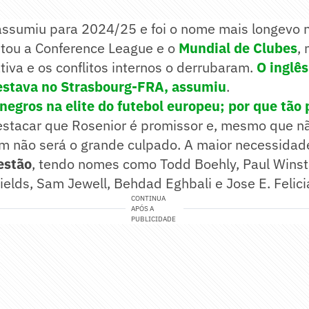
ssumiu para 2024/25 e foi o nome mais longevo n
stou a Conference League e o
Mundial de Clubes
,
iva e os conflitos internos o derrubaram.
O inglê
 estava no Strasbourg-FRA, assumiu
.
 negros na elite do futebol europeu; por que tão
estacar que Rosenior é promissor e, mesmo que nã
m não será o grande culpado. A maior necessidad
estão
, tendo nomes como Todd Boehly, Paul Winst
ields, Sam Jewell, Behdad Eghbali e Jose E. Felici
CONTINUA
APÓS A
PUBLICIDADE