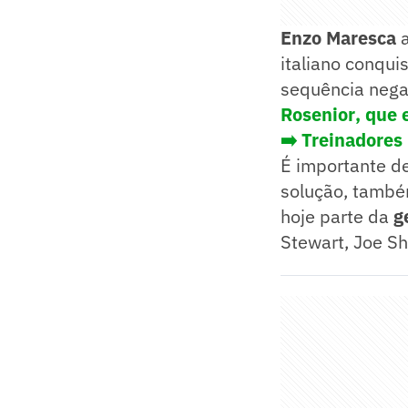
Enzo Maresca
a
italiano conqui
sequência negat
Rosenior
, que
➡️ Treinadores
É importante d
solução, també
hoje parte da
g
Stewart, Joe Sh