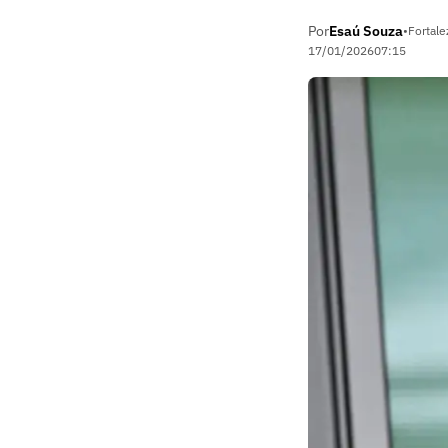
Por
Esaú Souza
•
Fortale
17/01/2026
07:15