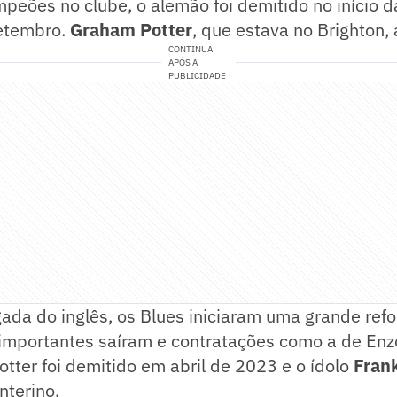
peões no clube, o alemão foi demitido no início 
etembro.
Graham Potter
, que estava no Brighton,
CONTINUA
APÓS A
PUBLICIDADE
ada do inglês, os Blues iniciaram uma grande ref
importantes saíram e contratações como a de En
tter foi demitido em abril de 2023 e o ídolo
Fran
nterino.