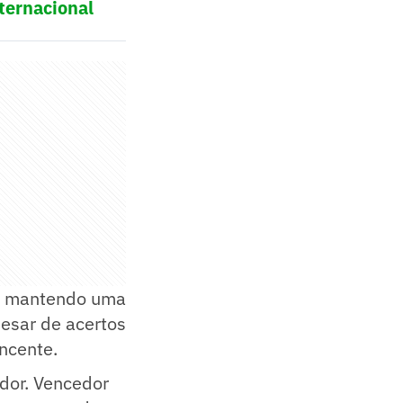
ternacional
tá mantendo uma
pesar de acertos
ncente.
ador. Vencedor