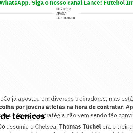
 WhatsApp. Siga o nosso canal Lance! Futebol In
CONTINUA
APÓS A
PUBLICIDADE
ueCo já apostou em diversos treinadores, mas es
colha por jovens atletas na hora de contratar
. A
de técnicos
bons nomes, a estratégia não vem sendo tão convi
Co
assumiu o Chelsea,
Thomas Tuchel
era o trein