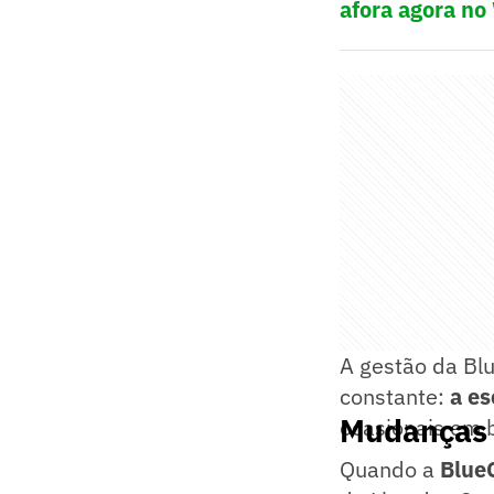
afora agora no
A gestão da Bl
constante:
a es
Mudanças 
ocasionais em 
Quando a
Blue