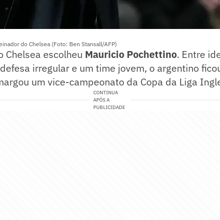
einador do Chelsea (Foto: Ben Stansall/AFP)
o Chelsea escolheu
Mauricio Pochettino
. Entre i
 defesa irregular e um time jovem, o argentino fic
argou um vice-campeonato da Copa da Liga Ingl
CONTINUA
APÓS A
PUBLICIDADE