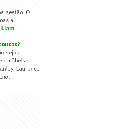
a gestão. O
 mas a
s
Liam
 poucos?
o seja a
e no Chelsea
anley, Laurence
ano.