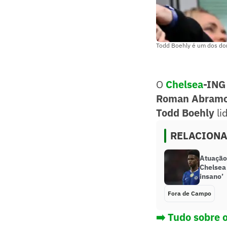
Todd Boehly é um dos don
O
Chelsea
-ING
Roman Abramo
Todd Boehly
li
RELACION
Atuação
Chelsea 
insano’
Fora de Campo
➡️ Tudo sobre 