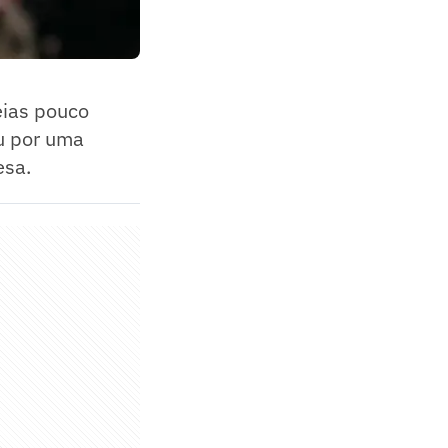
deias pouco
ou por uma
esa.