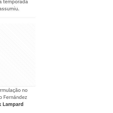
da temporada
 assumiu.
ormulação no
zo Fernández
k Lampard