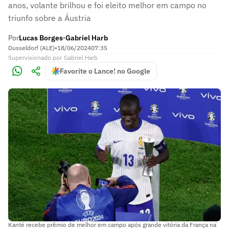
anos, volante brilhou e foi eleito melhor em campo no
triunfo sobre a Áustria
Por
Lucas Borges
Gabriel Harb
•
Dusseldorf (ALE)
•
18/06/2024
07:35
Supervisionado
por
Gabriel Harb
Favorite o Lance! no Google
Kanté recebe prêmio de melhor em campo após grande vitória da França na