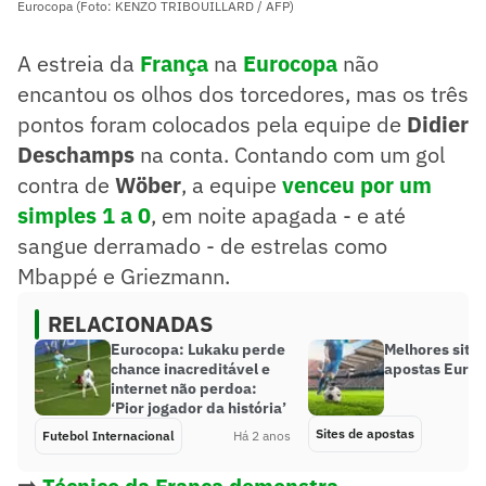
Eurocopa (Foto: KENZO TRIBOUILLARD / AFP)
A estreia da
França
na
Eurocopa
não
encantou os olhos dos torcedores, mas os três
pontos foram colocados pela equipe de
Didier
Deschamps
na conta. Contando com um gol
contra de
Wöber
, a equipe
venceu por um
simples 1 a 0
, em noite apagada - e até
sangue derramado - de estrelas como
Mbappé e Griezmann.
RELACIONADAS
Eurocopa: Lukaku perde
Melhores sites
chance inacreditável e
apostas Euro
internet não perdoa:
‘Pior jogador da história’
Sites de apostas
Futebol Internacional
Há 2 anos