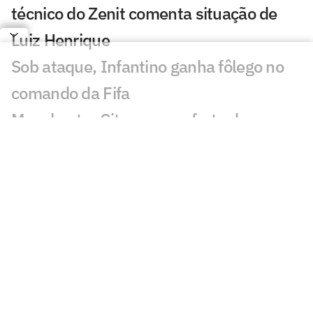
técnico do Zenit comenta situação de
Luiz Henrique
Sob ataque, Infantino ganha fôlego no
comando da Fifa
Manchester City recusa oferta do
Barcelona por Rodri
Jogos de hoje: quem joga no futebol e
onde assistir ao vivo – sexta-feira
(07/08/2026)
Ex-Fluminense entra na mira de
Manchester United e Arsenal, diz jornal
Veja gols em Bayern de Munique x