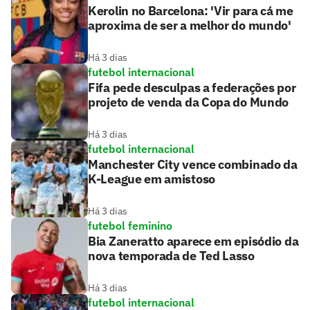
Kerolin no Barcelona: 'Vir para cá me
aproxima de ser a melhor do mundo'
Há 3 dias
futebol internacional
Fifa pede desculpas a federações por
projeto de venda da Copa do Mundo
Há 3 dias
futebol internacional
Manchester City vence combinado da
K-League em amistoso
Há 3 dias
futebol feminino
Bia Zaneratto aparece em episódio da
nova temporada de Ted Lasso
Há 3 dias
futebol internacional