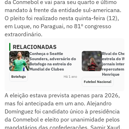
da Conmebol e vai para seu quarto e último
mandato à frente da entidade sul-americana.
O pleito foi realizado nesta quinta-feira (12),
em Luque, no Paraguai, no 81º congresso
extraordinário.
RELACIONADAS
Conheça o Seattle
Rival do Chels
Sounders, adversário do
estrela do Wo
Botafogo na estreia do
jornais intern
Mundial de Clubes
repercutem c
Henrique
Botafogo
Há 1 ano
Futebol Nacional
A eleição estava prevista apenas para 2026,
mas foi antecipada em um ano. Alejandro
Domínguez foi candidato único à presidência
da Conmebol e eleito por unanimidade pelos
mandatários das confederações. Samir Xaud,