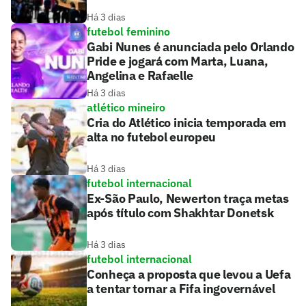
Há 3 dias
futebol feminino
Gabi Nunes é anunciada pelo Orlando
Pride e jogará com Marta, Luana,
Angelina e Rafaelle
Há 3 dias
atlético mineiro
Cria do Atlético inicia temporada em
alta no futebol europeu
Há 3 dias
futebol internacional
Ex-São Paulo, Newerton traça metas
após título com Shakhtar Donetsk
Há 3 dias
futebol internacional
Conheça a proposta que levou a Uefa
a tentar tornar a Fifa ingovernável