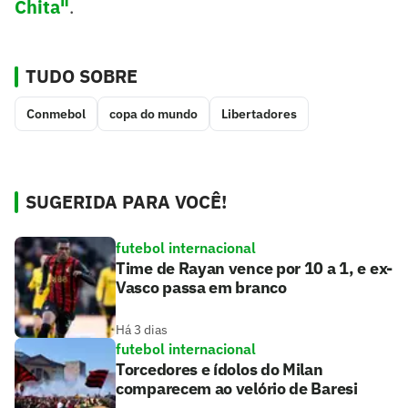
Chita"
.
TUDO SOBRE
Conmebol
copa do mundo
Libertadores
SUGERIDA PARA VOCÊ!
futebol internacional
Time de Rayan vence por 10 a 1, e ex-
Vasco passa em branco
Há 3 dias
futebol internacional
Torcedores e ídolos do Milan
comparecem ao velório de Baresi