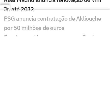
Jr. até 2032
PSG anuncia contratação de Akliouche
por 50 milhões de euros
Bracks mantém esperança por Fred no
Atlético: 'Temos essa chama acesa'
Ansu Fati destaca estilo de Filipe Luís no
Monaco: 'Vai ser bom para mim'
Ex-Botafogo, Lucas Perri se aproxima de
clube da Itália
Após fracasso na Copa do Mundo,
Uruguai anuncia Diego Forlán como novo