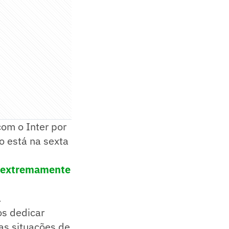
com o Inter por
no está na sexta
o extremamente
.
os dedicar
as situações de