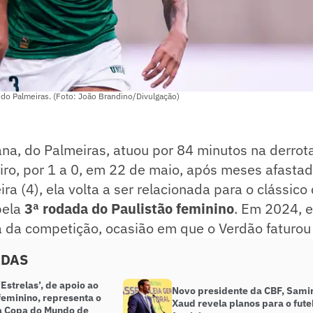
 do Palmeiras. (Foto: João Brandino/Divulgação)
ana, do Palmeiras, atuou por 84 minutos na derrot
iro, por 1 a 0, em 22 de maio, após meses afastad
ra (4), ela volta a ser relacionada para o clássico
pela
3ª rodada do Paulistão feminino
. Em 2024, el
 da competição, ocasião em que o Verdão faturou 
ADAS
‘Estrelas’, de apoio ao
Novo presidente da CBF, Sami
feminino, representa o
Xaud revela planos para o fute
na Copa do Mundo de