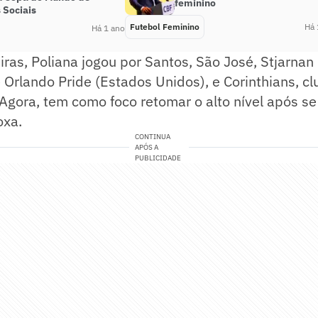
feminino
 Sociais
Futebol Feminino
Há 
Há 1 ano
ras, Poliana jogou por Santos, São José, Stjarnan 
Orlando Pride (Estados Unidos), e Corinthians, cl
gora, tem como foco retomar o alto nível após se
oxa.
CONTINUA
APÓS A
PUBLICIDADE