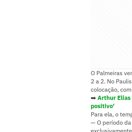
O Palmeiras vem
2 a 2. No Paulis
colocação, com
➡️
Arthur Elia
positivo'
Para ela, o tem
— O período da
exclusivamente 