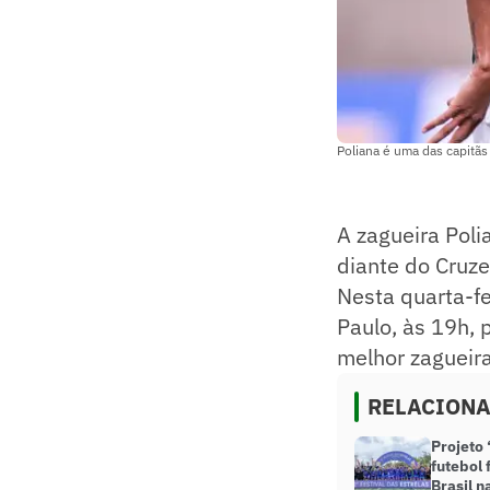
Poliana é uma das capitãs
A zagueira Poli
diante do Cruze
Nesta quarta-fei
Paulo, às 19h, 
melhor zagueira
RELACION
Projeto 
futebol 
Brasil 