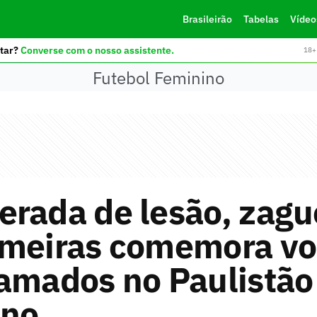
Brasileirão
Tabelas
Vídeo
tar?
Converse com o nosso assistente.
18+ 
Futebol Feminino
rada de lesão, zagu
lmeiras comemora vo
amados no Paulistão
ino