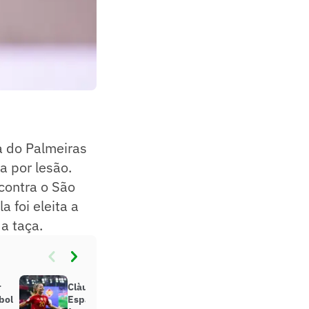
a do Palmeiras
a por lesão.
 contra o São
a foi eleita a
a taça.
r
Clàudia Pina brilha e classifica a
bol
Espanha na Nations League