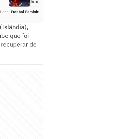
feminina; veja quem avançou
1 ano
Futebol Feminino
Há 1 ano
(Islândia),
ube que foi
 recuperar de