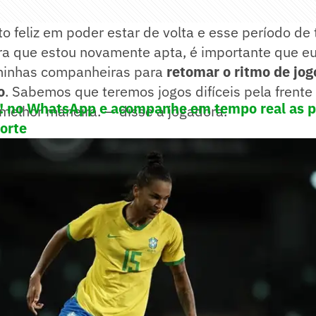
o feliz em poder estar de volta e esse período de 
ra que estou novamente apta, é importante que eu
minhas companheiras para
retomar o ritmo de jog
o
. Sabemos que teremos jogos difíceis pela frent
! no WhatsApp e acompanhe em tempo real as p
melhor maneira. — disse a jogadora.
porte