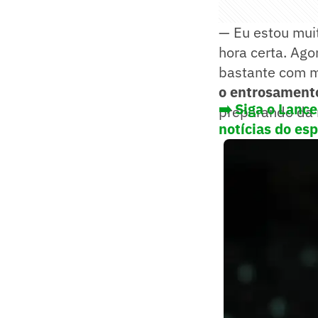
— Eu estou muit
hora certa. Ago
bastante com 
o entrosament
➡️
Siga o Lance
preparando da 
notícias do es