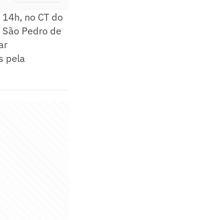
s 14h, no CT do
a São Pedro de
ar
s pela