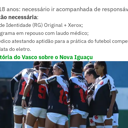
18 anos: necessário ir acompanhada de responsáv
ão necessária
:
e Identidade (RG) Original + Xerox;
ograma em repouso com laudo médico;
ico atestando aptidão para a prática do futebol compet
data do eletro.
itória do Vasco sobre o Nova Iguaçu