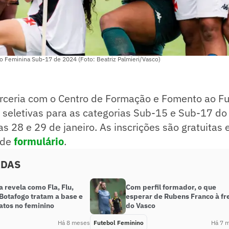
o Feminina Sub-17 de 2024 (Foto: Beatriz Palmieri/Vasco)
rceria com o Centro de Formação e Fomento ao F
 seletivas para as categorias Sub-15 e Sub-17 do 
as 28 e 29 de janeiro. As inscrições são gratuitas
 de
formulário
.
ADAS
 revela como Fla, Flu,
Com perfil formador, o que
Botafogo tratam a base e
esperar de Rubens Franco à fr
atos no feminino
do Vasco
Há 8 meses
Futebol Feminino
Há 7 