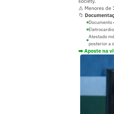
society.
⚠️ Menores de 
📁
Documentaç
Documento d
Eletrocardi
Atestado méd
posterior a 
➡️ Aposte na v