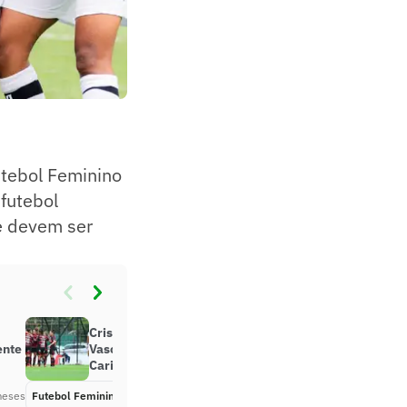
utebol Feminino
futebol
 e devem ser
Cristiane brilha, Flamengo vence
ente
Vasco e garante vaga na final do
Carioca Feminino 2025
meses
Futebol Feminino
Há 8 meses