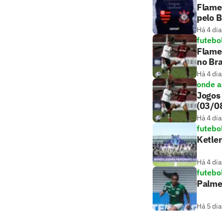
Flamen
pelo B
Há 4 dia
futebo
Flamen
no Bra
Há 4 dia
onde as
Jogos 
(03/0
Há 4 dia
futebo
Ketlen
Há 4 dia
futebo
Palmei
Há 5 dia