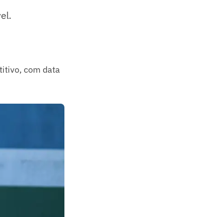
el.
itivo, com data