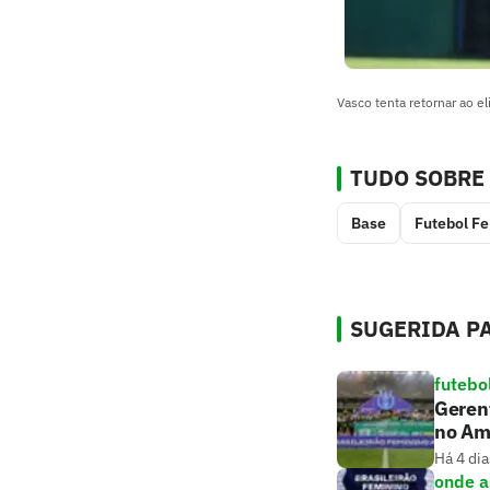
Vasco tenta retornar ao el
TUDO SOBRE
Base
Futebol F
SUGERIDA PA
futebo
Gerent
no Am
Há 4 dia
onde as