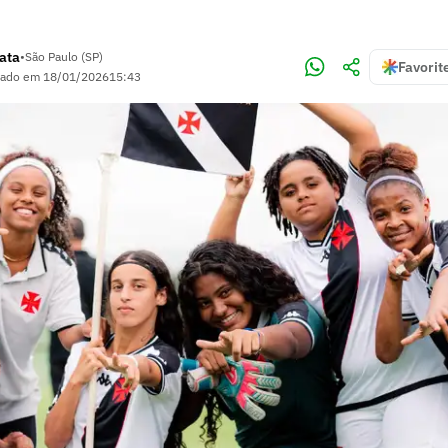
rata
•
São Paulo (SP)
Favorit
zado em
18/01/2026
15:43