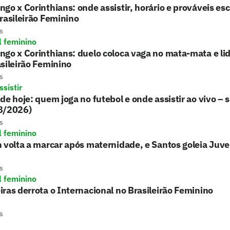
go x Corinthians: onde assistir, horário e prováveis es
rasileirão Feminino
s
l feminino
go x Corinthians: duelo coloca vaga no mata-mata e li
sileirão Feminino
s
sistir
de hoje: quem joga no futebol e onde assistir ao vivo – 
8/2026)
s
l feminino
 volta a marcar após maternidade, e Santos goleia Juv
s
l feminino
ras derrota o Internacional no Brasileirão Feminino
s