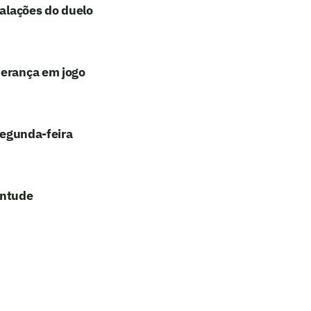
calações do duelo
derança em jogo
segunda-feira
entude