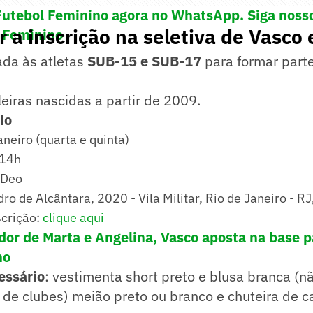
Futebol Feminino agora no WhatsApp. Siga noss
 a inscrição na seletiva de Vasco 
 Feminino
ada às atletas
SUB-15 e SUB-17
para formar part
eiras nascidas a partir de 2009.
io
aneiro (quarta e quinta)
 14h
 Deo
dro de Alcântara, 2020 - Vila Militar, Rio de Janeiro - 
scrição:
clique aqui
or de Marta e Angelina, Vasco aposta na base pa
no
essário
: vestimenta short preto e blusa branca (n
s de clubes) meião preto ou branco e chuteira de 