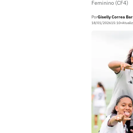
Feminino (CF4)
Por
Giselly Correa Ba
18/01/2026
15:10
•
Atuali