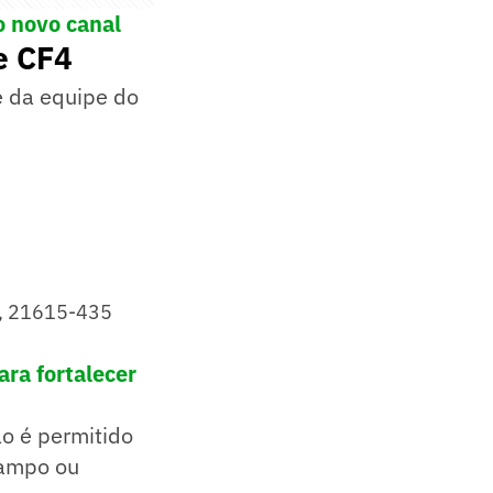
o novo canal
e CF4
e da equipe do
RJ, 21615-435
ra fortalecer
ão é permitido
campo ou