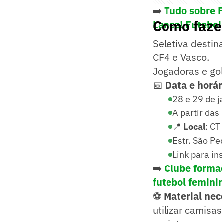
➡️
Tudo sobre 
Como fazer
Lance! Futebol
Seletiva destin
CF4 e Vasco.
Jogadoras e gol
📅
Data e horár
28 e 29 de j
A partir das
📍
Local
: CT
Estr. São Pe
Link para in
➡️
Clube formad
futebol femini
⚽
Material nec
utilizar camisa