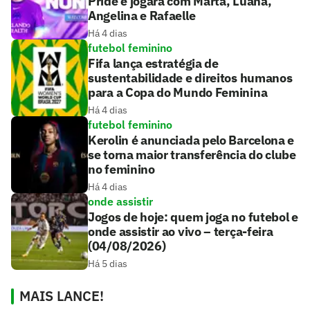
Pride e jogará com Marta, Luana,
Angelina e Rafaelle
Há 4 dias
futebol feminino
Fifa lança estratégia de
sustentabilidade e direitos humanos
para a Copa do Mundo Feminina
Há 4 dias
futebol feminino
Kerolin é anunciada pelo Barcelona e
se torna maior transferência do clube
no feminino
Há 4 dias
onde assistir
Jogos de hoje: quem joga no futebol e
onde assistir ao vivo – terça-feira
(04/08/2026)
Há 5 dias
MAIS LANCE!