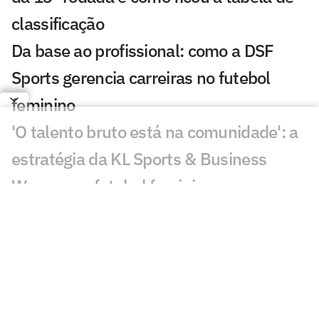
classificação
Da base ao profissional: como a DSF
Sports gerencia carreiras no futebol
feminino
'O talento bruto está na comunidade': a
estratégia da KL Sports & Business
Women no futebol feminino
Carol Martins celebra gol em vitória do
Bahia e mira sequência no Brasileirão
Feminino
CBF altera a data dos jogos da Copa do