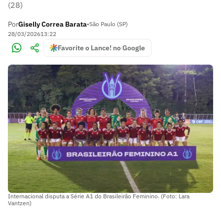
(28)
Por
Giselly Correa Barata
•
São Paulo (SP)
28/03/2026
13:22
Favorite o Lance! no Google
Internacional disputa a Série A1 do Brasileirão Feminino. (Foto: Lara
Vantzen)