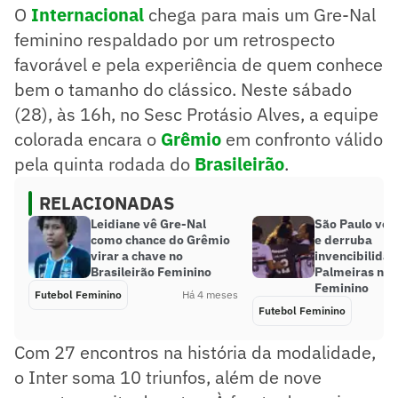
O
Internacional
chega para mais um Gre-Nal
feminino respaldado por um retrospecto
favorável e pela experiência de quem conhece
bem o tamanho do clássico. Neste sábado
(28), às 16h, no Sesc Protásio Alves, a equipe
colorada encara o
Grêmio
em confronto válido
pela quinta rodada do
Brasileirão
.
RELACIONADAS
Leidiane vê Gre-Nal
São Paulo venc
como chance do Grêmio
e derruba
virar a chave no
invencibilida
Brasileirão Feminino
Palmeiras no B
Feminino
Futebol Feminino
Há 4 meses
Futebol Feminino
Com 27 encontros na história da modalidade,
o Inter soma 10 triunfos, além de nove