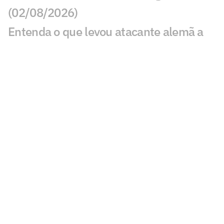
(02/08/2026)
Entenda o que levou atacante alemã a
escolher o Bahia para viver primeira
experiência no futebol brasileiro
Brasileirão Feminino: onde assistir aos
jogos da 14ª rodada
Conheça a Premiere, agência de futebol
feminino fundada por ex-jogador da
base do Fluminense
Jogos de hoje: quem joga no futebol e
onde assistir ao vivo – sábado
(01/08/2026)