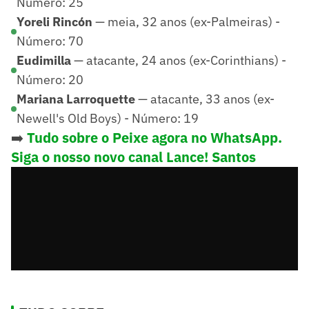
Número: 25
Yoreli Rincón
— meia, 32 anos (ex-Palmeiras) -
Número: 70
Eudimilla
— atacante, 24 anos (ex-Corinthians) -
Número: 20
Mariana Larroquette
— atacante, 33 anos (ex-
Newell's Old Boys) - Número: 19
➡️
Tudo sobre o Peixe agora no WhatsApp.
Siga o nosso novo canal Lance! Santos