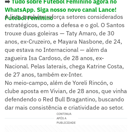
➡️
Tudo sobre Futebol Feminino agora no
WhatsApp. Siga nosso novo canal Lance!
A lista também reforça setores considerados
Futebol Feminino
estratégicos, como a defesa e o gol. O Santos
trouxe duas goleiras — Taty Amaro, de 30
anos, ex-Cruzeiro, e Mayara Nasbone, de 24,
que estava no Internacional — além da
zagueira Isa Cardoso, de 28 anos, ex-
Nacional. Pelas laterais, chega Katrine Costa,
de 27 anos, também ex-Inter.
No meio-campo, além de Yoreli Rincón, o
clube aposta em Vivian, de 28 anos, que vinha
defendendo o Red Bull Bragantino, buscando
dar mais consistência e criatividade ao setor.
CONTINUA
APÓS A
PUBLICIDADE