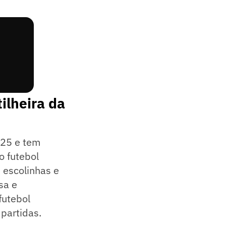
ilheira da
025 e tem
o futebol
 escolinhas e
sa e
futebol
partidas.