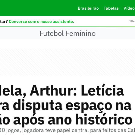
Brasileirão
Tabelas
Vídeo
tar?
Converse com o nosso assistente.
18+ 
Futebol Feminino
ela, Arthur: Letícia
ra disputa espaço na
o após ano histórico
0 jogos, jogadora teve papel central para feitos das C