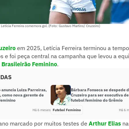
 Letícia Ferreira comemora gol. (Foto: Gustavo Martins/ Cruzeiro)
uzeiro
em 2025, Letícia Ferreira terminou a temp
s e foi peça central na campanha que levou a equi
o
Brasileirão Feminino
.
ADAS
 anuncia Luiza Parreiras,
Bárbara Fonseca se despede 
r, como nova gerente de
Cruzeiro para ser executiva de
feminino
futebol feminino do Grêmio
Há 6 meses
Futebol Feminino
Há 6 
no marcado por muitos testes de
Arthur Elias
n