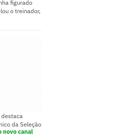
nha figurado
ou o treinador,
e destaca
nico da Seleção
o novo canal