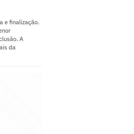
 e finalização.
enor
clusão. A
ais da