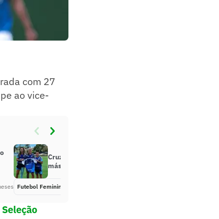
orada com 27
pe ao vice-
do
Cruzeiro anuncia novo patrocínio
máster para time feminino
meses
Futebol Feminino
Há 6 meses
a
Seleção