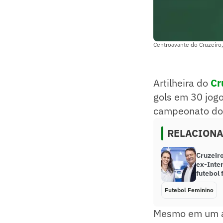
Centroavante do Cruzeiro,
Artilheira do
Cr
gols em 30 jogo
campeonato d
RELACION
Cruzeiro
ex-Inte
futebol 
Futebol Feminino
Mesmo em um a