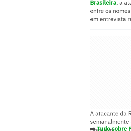
Brasileira
, a a
entre os nomes 
em entrevista r
A atacante da 
semanalmente a
➡️
Tudo sobre 
Brasileira.