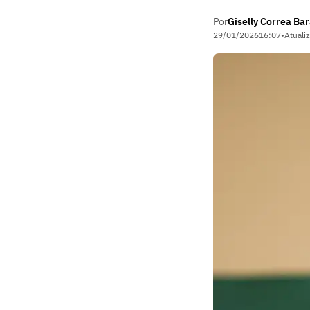
Por
Giselly Correa Ba
29/01/2026
16:07
•
Atuali