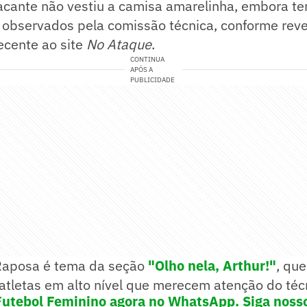
tacante não vestiu a camisa amarelinha, embora te
observados pela comissão técnica, conforme revel
ecente ao site
No Ataque
.
CONTINUA
APÓS A
PUBLICIDADE
Raposa é tema da seção
"Olho nela, Arthur!"
, qu
tletas em alto nível que merecem atenção do téc
Futebol Feminino agora no WhatsApp. Siga noss