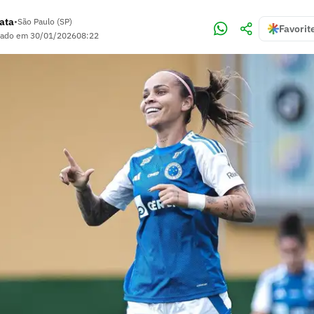
rata
•
São Paulo (SP)
Favorit
zado em
30/01/2026
08:22